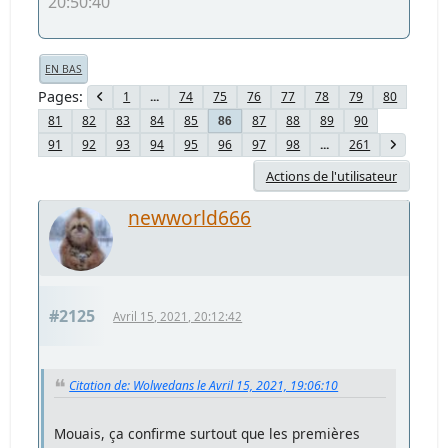
20:50:40
EN BAS
Pages
1
...
74
75
76
77
78
79
80
81
82
83
84
85
87
88
89
90
86
91
92
93
94
95
96
97
98
...
261
Actions de l'utilisateur
newworld666
#2125
Avril 15, 2021, 20:12:42
Citation de: Wolwedans le Avril 15, 2021, 19:06:10
Mouais, ça confirme surtout que les premières