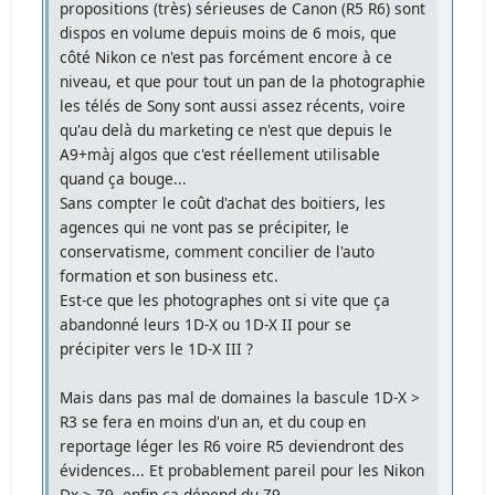
propositions (très) sérieuses de Canon (R5 R6) sont
dispos en volume depuis moins de 6 mois, que
côté Nikon ce n'est pas forcément encore à ce
niveau, et que pour tout un pan de la photographie
les télés de Sony sont aussi assez récents, voire
qu'au delà du marketing ce n'est que depuis le
A9+màj algos que c'est réellement utilisable
quand ça bouge...
Sans compter le coût d'achat des boitiers, les
agences qui ne vont pas se précipiter, le
conservatisme, comment concilier de l'auto
formation et son business etc.
Est-ce que les photographes ont si vite que ça
abandonné leurs 1D-X ou 1D-X II pour se
précipiter vers le 1D-X III ?
Mais dans pas mal de domaines la bascule 1D-X >
R3 se fera en moins d'un an, et du coup en
reportage léger les R6 voire R5 deviendront des
évidences... Et probablement pareil pour les Nikon
Dx > Z9, enfin ça dépend du Z9.