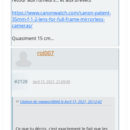
https://www.canonwatch.com/canon-patent-
35mm-f-1-2-lens-for-full-frame-mirrorless-
cameras/
Quasiment 15 cm...
rol007
#2128
Avril 15, 2021, 21:09:49
Citation de: newworld666 le Avril 15, 2021, 20:12:42
Ce que tu décris, c'est exactement le fait que les