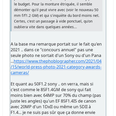
le budget. Pour la monture étriquée, il semble
démonter qu'il peut vivre avec (voir le nouveau 50
mm f/f1.2 GM) et qui s'inquiète du bord moins net.
Certes, c'est un passage à vide ponctuel, qu'on
oubliera vite dans quelques années...
A la base ma remarque portait sur le fait qu'en
2021 .. dans ce "concours annuel" pas une
seule photo ne sortait d'un Sony ou d'un Pana
...
https://www.thephoblographer.com/2021/04
/15/world-press-photo-2021-category-awards-
cameras/
Et quant au 50F1.2 sony .. on verra, mais si
c'est comme le 85F1.4GM de sony qui fait
moins bien avec 64MP sur 70% du champ (pas
juste les angles) qu'un EF 85F1.4IS de canon
avec 20MP d'un 1DxII ou même un 5DII à
F1.4... je ne suis pas sûr que ça donne envie