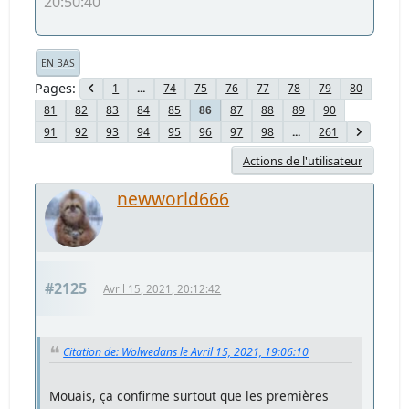
20:50:40
EN BAS
Pages
1
...
74
75
76
77
78
79
80
81
82
83
84
85
87
88
89
90
86
91
92
93
94
95
96
97
98
...
261
Actions de l'utilisateur
newworld666
#2125
Avril 15, 2021, 20:12:42
Citation de: Wolwedans le Avril 15, 2021, 19:06:10
Mouais, ça confirme surtout que les premières