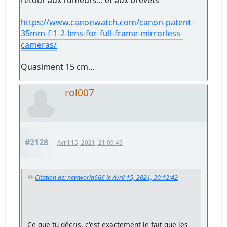
https://www.canonwatch.com/canon-patent-
35mm-f-1-2-lens-for-full-frame-mirrorless-
cameras/
Quasiment 15 cm...
rol007
#2128
Avril 15, 2021, 21:09:49
Citation de: newworld666 le Avril 15, 2021, 20:12:42
Ce que tu décris, c'est exactement le fait que les