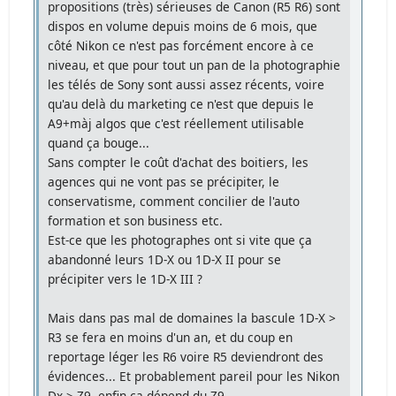
propositions (très) sérieuses de Canon (R5 R6) sont
dispos en volume depuis moins de 6 mois, que
côté Nikon ce n'est pas forcément encore à ce
niveau, et que pour tout un pan de la photographie
les télés de Sony sont aussi assez récents, voire
qu'au delà du marketing ce n'est que depuis le
A9+màj algos que c'est réellement utilisable
quand ça bouge...
Sans compter le coût d'achat des boitiers, les
agences qui ne vont pas se précipiter, le
conservatisme, comment concilier de l'auto
formation et son business etc.
Est-ce que les photographes ont si vite que ça
abandonné leurs 1D-X ou 1D-X II pour se
précipiter vers le 1D-X III ?
Mais dans pas mal de domaines la bascule 1D-X >
R3 se fera en moins d'un an, et du coup en
reportage léger les R6 voire R5 deviendront des
évidences... Et probablement pareil pour les Nikon
Dx > Z9, enfin ça dépend du Z9.