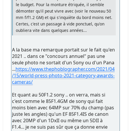
le budget. Pour la monture étriquée, il semble
démonter qu'il peut vivre avec (voir le nouveau 50
mm f/f1.2 GM) et qui s'inquiète du bord moins net.
Certes, c'est un passage à vide ponctuel, qu'on
oubliera vite dans quelques années...
A la base ma remarque portait sur le fait qu'en
2021 .. dans ce "concours annuel" pas une
seule photo ne sortait d'un Sony ou d'un Pana
...
https://www.thephoblographer.com/2021/04
/15/world-press-photo-2021-category-awards-
cameras/
Et quant au 50F1.2 sony .. on verra, mais si
c'est comme le 85F1.4GM de sony qui fait
moins bien avec 64MP sur 70% du champ (pas
juste les angles) qu'un EF 85F1.4IS de canon
avec 20MP d'un 1DxII ou même un 5DII à
F1.4... je ne suis pas sûr que ça donne envie