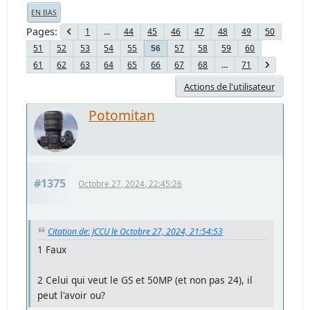
EN BAS
Pages
1
...
44
45
46
47
48
49
50
51
52
53
54
55
57
58
59
60
56
61
62
63
64
65
66
67
68
...
71
Actions de l'utilisateur
Potomitan
#1375
Octobre 27, 2024, 22:45:26
Citation de: JCCU le Octobre 27, 2024, 21:54:53
1 Faux
2 Celui qui veut le GS et 50MP (et non pas 24), il
peut l'avoir ou?