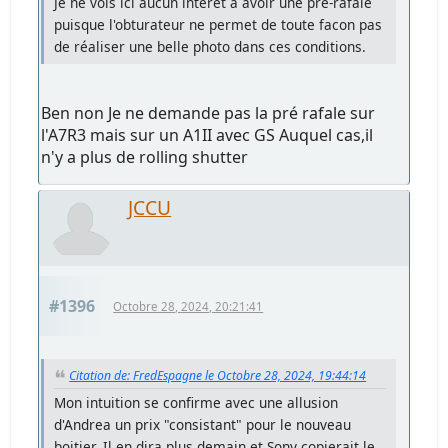
Je ne vois ici aucun intérêt à avoir une pré-rafale
puisque l'obturateur ne permet de toute facon pas
de réaliser une belle photo dans ces conditions.
Ben non Je ne demande pas la pré rafale sur
l'A7R3 mais sur un A1II avec GS Auquel cas,il
n'y a plus de rolling shutter
JCCU
#1396
Octobre 28, 2024, 20:21:41
Citation de: FredEspagne le Octobre 28, 2024, 19:44:14
Mon intuition se confirme avec une allusion
d'Andrea un prix "consistant" pour le nouveau
boitier. Il en dira plus demain et Sony copierait le