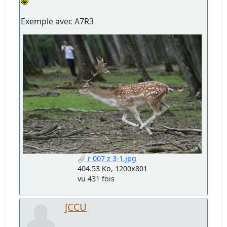
Exemple avec A7R3
r 007 z 3-1.jpg
404.53 Ko, 1200x801
vu 431 fois
JCCU