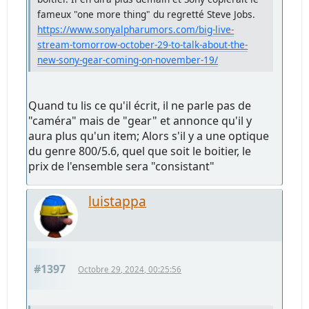
fameux "one more thing" du regretté Steve Jobs.
https://www.sonyalpharumors.com/big-live-
stream-tomorrow-october-29-to-talk-about-the-
new-sony-gear-coming-on-november-19/
Quand tu lis ce qu'il écrit, il ne parle pas de
"caméra" mais de "gear" et annonce qu'il y
aura plus qu'un item; Alors s'il y a une optique
du genre 800/5.6, quel que soit le boitier, le
prix de l'ensemble sera "consistant"
luistappa
#1397
Octobre 29, 2024, 00:25:56