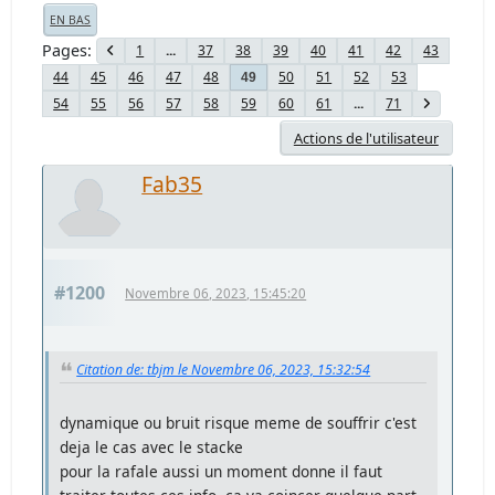
EN BAS
Pages
1
...
37
38
39
40
41
42
43
44
45
46
47
48
50
51
52
53
49
54
55
56
57
58
59
60
61
...
71
Actions de l'utilisateur
Fab35
#1200
Novembre 06, 2023, 15:45:20
Citation de: tbjm le Novembre 06, 2023, 15:32:54
dynamique ou bruit risque meme de souffrir c'est
deja le cas avec le stacke
pour la rafale aussi un moment donne il faut