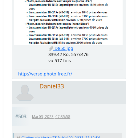
D850.jpg
339.42 Ko, 557x476
vu 517 fois
http://verso.photo.free.fr/
Daniel33
#503
Mai 03, 2023, 07:35:58
Citation de: Mistral75 le Mai 02, 2023, 23:12:54