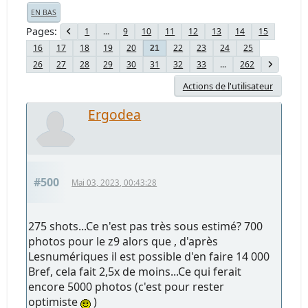
EN BAS
Pages
1
...
9
10
11
12
13
14
15
16
17
18
19
20
22
23
24
25
21
26
27
28
29
30
31
32
33
...
262
Actions de l'utilisateur
Ergodea
#500
Mai 03, 2023, 00:43:28
275 shots...Ce n'est pas très sous estimé? 700
photos pour le z9 alors que , d'après
Lesnumériques il est possible d'en faire 14 000
Bref, cela fait 2,5x de moins...Ce qui ferait
encore 5000 photos (c'est pour rester
optimiste
)