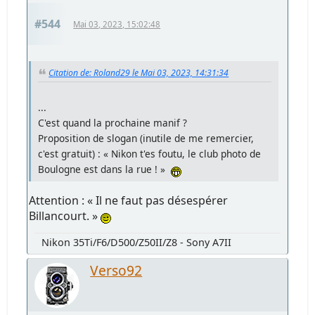
#544
Mai 03, 2023, 15:02:48
Citation de: Roland29 le Mai 03, 2023, 14:31:34
...
C'est quand la prochaine manif ?
Proposition de slogan (inutile de me remercier,
c'est gratuit) : « Nikon t'es foutu, le club photo de
Boulogne est dans la rue ! »
Attention : « Il ne faut pas désespérer
Billancourt. »
Nikon 35Ti/F6/D500/Z50II/Z8 - Sony A7II
Verso92