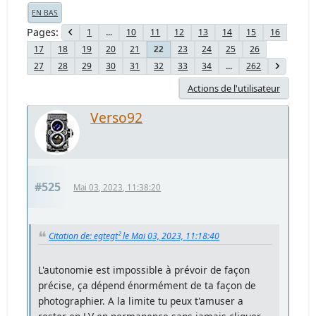
EN BAS
Pages
1
...
10
11
12
13
14
15
16
17
18
19
20
21
23
24
25
26
22
27
28
29
30
31
32
33
34
...
262
Actions de l'utilisateur
Verso92
#525
Mai 03, 2023, 11:38:20
Citation de: egtegt² le Mai 03, 2023, 11:18:40
L'autonomie est impossible à prévoir de façon
précise, ça dépend énormément de ta façon de
photographier. A la limite tu peux t'amuser a