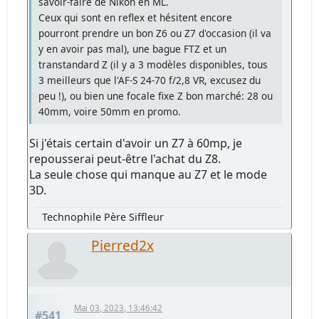
savoir-faire de Nikon en ML.
Ceux qui sont en reflex et hésitent encore
pourront prendre un bon Z6 ou Z7 d'occasion (il va
y en avoir pas mal), une bague FTZ et un
transtandard Z (il y a 3 modèles disponibles, tous
3 meilleurs que l'AF-S 24-70 f/2,8 VR, excusez du
peu !), ou bien une focale fixe Z bon marché: 28 ou
40mm, voire 50mm en promo.
Si j'étais certain d'avoir un Z7 à 60mp, je
repousserai peut-être l'achat du Z8.
La seule chose qui manque au Z7 et le mode
3D.
Technophile Père Siffleur
Pierred2x
Mai 03, 2023, 13:46:42
#541