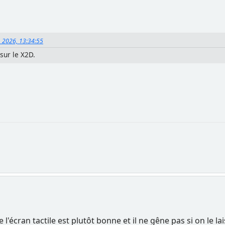
, 2026, 13:34:55
 sur le X2D.
l'écran tactile est plutôt bonne et il ne gêne pas si on le la