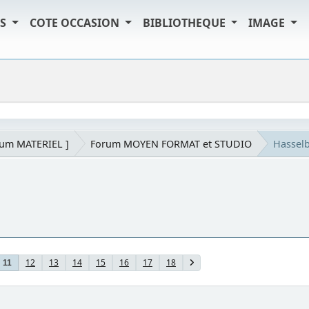
TS
COTE OCCASION
BIBLIOTHEQUE
IMAGE
rum MATERIEL ]
Forum MOYEN FORMAT et STUDIO
Hasselb
12
13
14
15
16
17
18
11