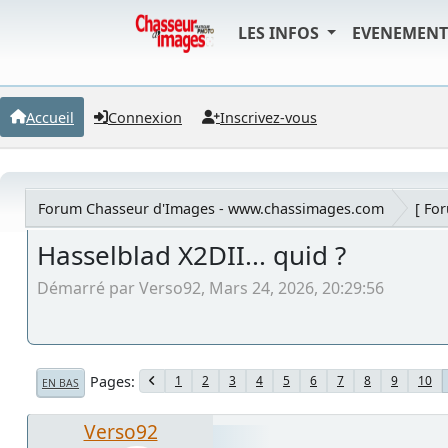
LES INFOS
EVENEMEN
Accueil
Connexion
Inscrivez-vous
Forum Chasseur d'Images - www.chassimages.com
[ Fo
Hasselblad X2DII... quid ?
Démarré par Verso92, Mars 24, 2026, 20:29:56
Pages
1
2
3
4
5
6
7
8
9
10
EN BAS
Verso92