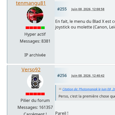
tenmangu81
#255
Juin 08, 2026, 12:08:58
En fait, le menu du Blad X est 
joystick ou molette (Canon, Leic
Hyper actif
Messages: 8381
IP archivée
Verso92
#256
Juin 08, 2026, 12:40:42
Citation de: Photomaniak le Juin 08, 
Perso, c'est la première chose q
Pilier du forum
Messages: 161357
Pareil !
Carrément !