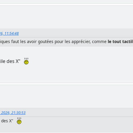
26, 11:54:48
riques faut les avoir goutées pour les apprécier, comme
le tout tacti
ctile des X"
, 2026, 21:30:53
le des X"