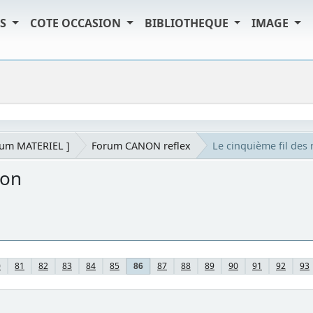
TS
COTE OCCASION
BIBLIOTHEQUE
IMAGE
rum MATERIEL ]
Forum CANON reflex
Le cinquième fil de
non
0
81
82
83
84
85
87
88
89
90
91
92
93
86