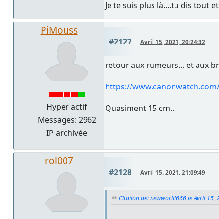
Je te suis plus là....tu dis tout e
PiMouss
#2127
Avril 15, 2021, 20:24:32
retour aux rumeurs... et aux b
https://www.canonwatch.com/c
Hyper actif
Quasiment 15 cm...
Messages: 2962
IP archivée
rol007
#2128
Avril 15, 2021, 21:09:49
Citation de: newworld666 le Avril 15,