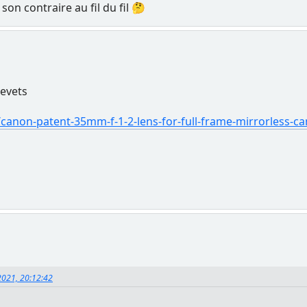
t son contraire au fil du fil 🤔
revets
anon-patent-35mm-f-1-2-lens-for-full-frame-mirrorless-c
 2021, 20:12:42