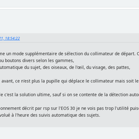
21, 18:54:22
comme un mode supplémentaire de sélection du collimateur de départ. 
I) ou boutons divers selon les gammes,
tomatique du sujet, des oiseaux, de l'œil, du visage, des pattes,
ant, ce n'est plus la pupille qui déplace le collimateur mais soit le
ble c'est la solution ultime, sauf si on se contente de la détection aut
ionnement décrit par rsp sur l'EOS 30 je ne vois pas trop l'utilité pu
volué à l'heure des suivis automatique des sujets.