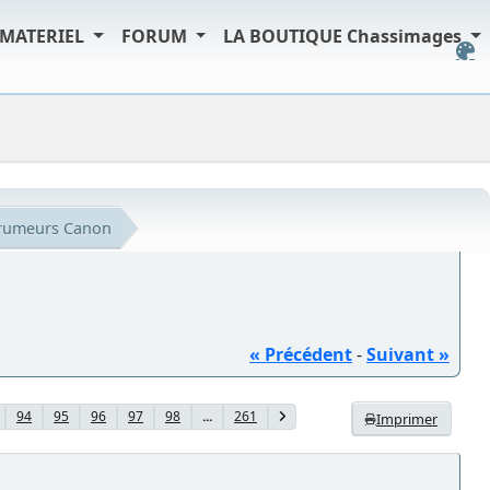
MATERIEL
FORUM
LA BOUTIQUE Chassimages
s rumeurs Canon
« Précédent
-
Suivant »
94
95
96
97
98
...
261
Imprimer