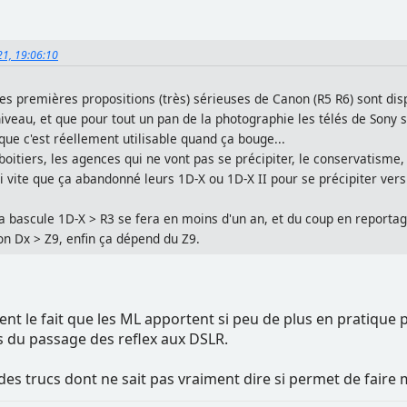
21, 19:06:10
les premières propositions (très) sérieuses de Canon (R5 R6) sont di
iveau, et que pour tout un pan de la photographie les télés de Sony s
que c'est réellement utilisable quand ça bouge...
boitiers, les agences qui ne vont pas se précipiter, le conservatisme
 vite que ça abandonné leurs 1D-X ou 1D-X II pour se précipiter vers 
bascule 1D-X > R3 se fera en moins d'un an, et du coup en reportage
n Dx > Z9, enfin ça dépend du Z9.
ent le fait que les ML apportent si peu de plus en pratique 
du passage des reflex aux DSLR.
des trucs dont ne sait pas vraiment dire si permet de faire