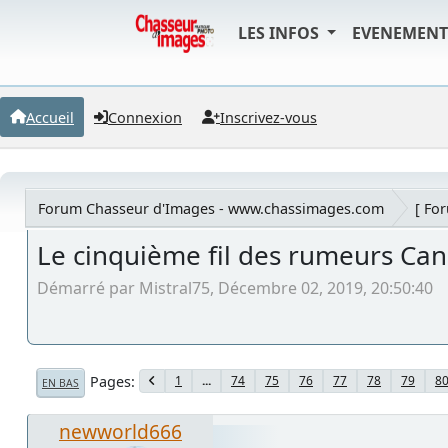
LES INFOS
EVENEMEN
Accueil
Connexion
Inscrivez-vous
Forum Chasseur d'Images - www.chassimages.com
[ Fo
Le cinquième fil des rumeurs Ca
Démarré par Mistral75, Décembre 02, 2019, 20:50:40
Pages
1
...
74
75
76
77
78
79
8
EN BAS
newworld666