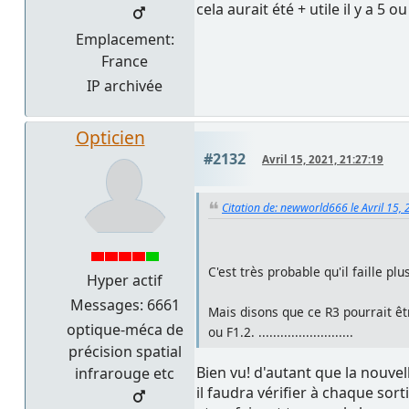
cela aurait été + utile il y a 5 o
Emplacement:
France
IP archivée
Opticien
#2132
Avril 15, 2021, 21:27:19
Citation de: newworld666 le Avril 15,
C'est très probable qu'il faille 
Hyper actif
Messages: 6661
Mais disons que ce R3 pourrait êtr
optique-méca de
ou F1.2. ..........................
précision spatial
Bien vu! d'autant que la nouve
infrarouge etc
il faudra vérifier à chaque sor