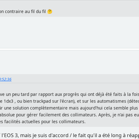
son contraire au fil du fil 🤔
10:52:36
ive un peu tard par rapport aux progrès qui ont déjà été faits à la foi
1dx3 , ou bien trackpad sur l'écran), et sur les automatismes (détect
sûr une solution complètementaire mais aujourd'hui cela semble plus
 absolue pour gérer facilement des collimateurs. Après, je n'ai pas e
les facilités actuelles pour les collimateurs.
l / l'EOS 3, mais je suis d'accord / le fait qu'il a été long à r