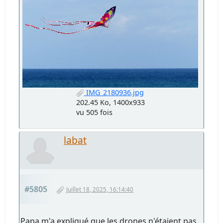
IMG_2180936.jpg
202.45 Ko, 1400x933
vu 505 fois
labat
#5805
Juillet 18, 2025, 16:14:40
Papa m'a expliqué que les drones n'étaient pas