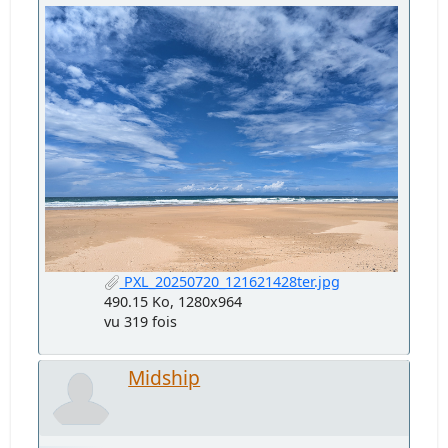
PXL_20250720_121621428ter.jpg
490.15 Ko, 1280x964
vu 319 fois
Midship