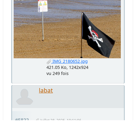
IMG_2180652.jpg
421.05 Ko, 1242x924
vu 249 fois
labat
#5822
Juillet 28, 2025, 10:11:06