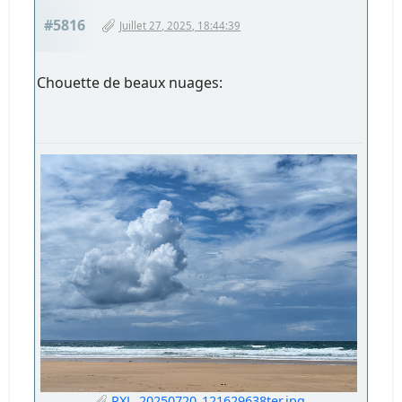
#5816
Juillet 27, 2025, 18:44:39
Chouette de beaux nuages:
PXL_20250720_121629638ter.jpg