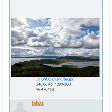
DSC03692rx7ter.jpg
346.06 Ko, 1280x853
vu 476 fois
labat