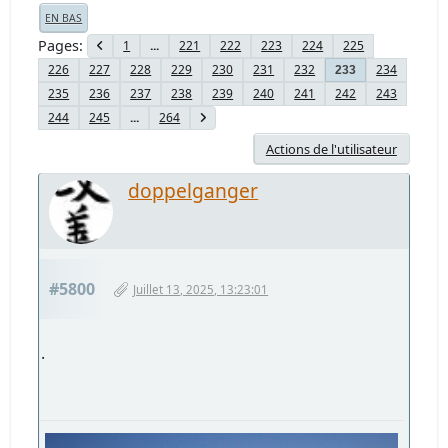
EN BAS
Pages
1
...
221
222
223
224
225
226
227
228
229
230
231
232
234
233
235
236
237
238
239
240
241
242
243
244
245
...
264
Actions de l'utilisateur
doppelganger
#5800
Juillet 13, 2025, 13:23:01
.