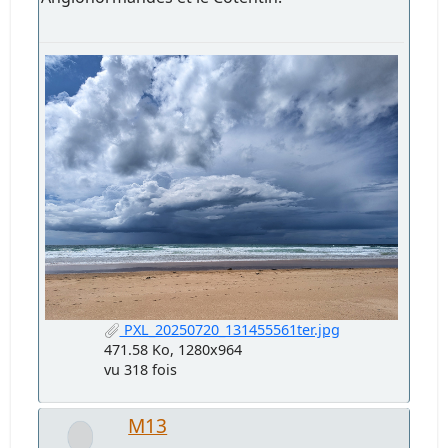
PXL_20250720_131455561ter.jpg
471.58 Ko, 1280x964
vu 318 fois
M13