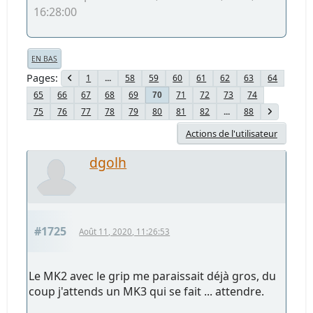
16:28:00
EN BAS
Pages
1
...
58
59
60
61
62
63
64
65
66
67
68
69
71
72
73
74
70
75
76
77
78
79
80
81
82
...
88
Actions de l'utilisateur
dgolh
#1725
Août 11, 2020, 11:26:53
Le MK2 avec le grip me paraissait déjà gros, du
coup j'attends un MK3 qui se fait ... attendre.