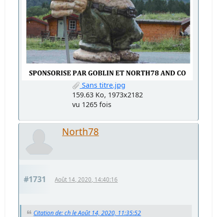
Sans titre.jpg
159.63 Ko, 1973x2182
vu 1265 fois
North78
#1731
Août 14, 2020, 14:40:16
Citation de: ch le Août 14, 2020, 11:35:52