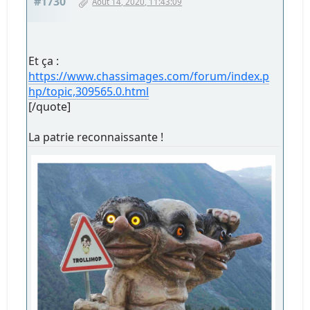
#1730
Août 14, 2020, 11:43:09
Et ça :
https://www.chassimages.com/forum/index.p
hp/topic,309565.0.html
[/quote]
La patrie reconnaissante !