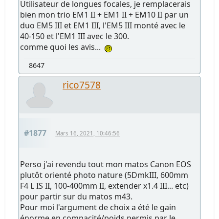
Utilisateur de longues focales, je remplacerais
bien mon trio EM1 II + EM1 II + EM10 II par un
duo EM5 III et EM1 III, l'EM5 III monté avec le
40-150 et l'EM1 III avec le 300.
comme quoi les avis...
8647
rico7578
#1877
Mars 16, 2021, 10:46:56
Perso j'ai revendu tout mon matos Canon EOS
plutôt orienté photo nature (5DmkIII, 600mm
F4 L IS II, 100-400mm II, extender x1.4 III... etc)
pour partir sur du matos m43.
Pour moi l'argument de choix a été le gain
énorme en compacité/poids permis par le