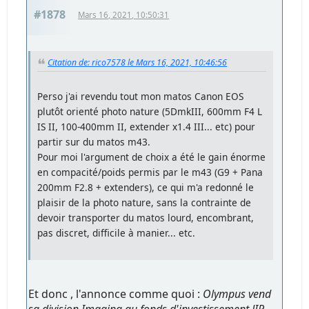
#1878
Mars 16, 2021, 10:50:31
Citation de: rico7578 le Mars 16, 2021, 10:46:56
Perso j'ai revendu tout mon matos Canon EOS
plutôt orienté photo nature (5DmkIII, 600mm F4 L
IS II, 100-400mm II, extender x1.4 III... etc) pour
partir sur du matos m43.
Pour moi l'argument de choix a été le gain énorme
en compacité/poids permis par le m43 (G9 + Pana
200mm F2.8 + extenders), ce qui m'a redonné le
plaisir de la photo nature, sans la contrainte de
devoir transporter du matos lourd, encombrant,
pas discret, difficile à manier... etc.
Et donc , l'annonce comme quoi :
Olympus vend
sa division Imaging au fonds d'investissement JIP
,