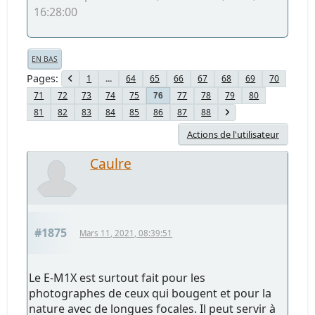
16:28:00
EN BAS
Pages
1
...
64
65
66
67
68
69
70
71
72
73
74
75
77
78
79
80
76
81
82
83
84
85
86
87
88
Actions de l'utilisateur
Caulre
#1875
Mars 11, 2021, 08:39:51
Le E-M1X est surtout fait pour les
photographes de ceux qui bougent et pour la
nature avec de longues focales. Il peut servir à