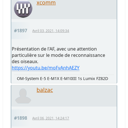
xcomm
#1897
Avril 03, 2021, 14:09:34
Présentation de l'AF, avec une attention
particulière sur le mode de reconnaissance
des oiseaux.
https://youtu.be/moFvAnhAEZY
OM-System E-5 E-M1X E-M10III 1s Lumix FZ82D
balzac
#1898
Avril 06, 2021, 14:24:17