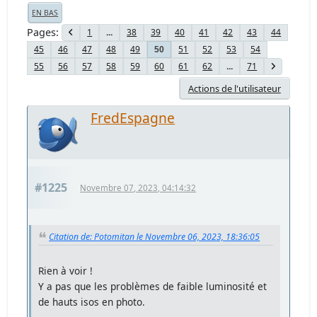
EN BAS
Pages
1
...
38
39
40
41
42
43
44
45
46
47
48
49
51
52
53
54
50
55
56
57
58
59
60
61
62
...
71
Actions de l'utilisateur
FredEspagne
#1225
Novembre 07, 2023, 04:14:32
Citation de: Potomitan le Novembre 06, 2023, 18:36:05
Rien à voir !
Y a pas que les problèmes de faible luminosité et
de hauts isos en photo.