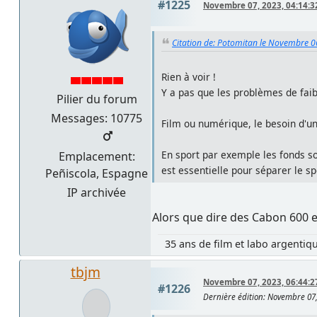
#1225
Novembre 07, 2023, 04:14:3
Citation de: Potomitan le Novembre 0
Rien à voir !
Y a pas que les problèmes de faib
Pilier du forum
Messages: 10775
Film ou numérique, le besoin d'u
En sport par exemple les fonds so
Emplacement:
est essentielle pour séparer le s
Peñiscola, Espagne
IP archivée
Alors que dire des Cabon 600
35 ans de film et labo argentiq
tbjm
Novembre 07, 2023, 06:44:2
#1226
Dernière édition
: Novembre 07,