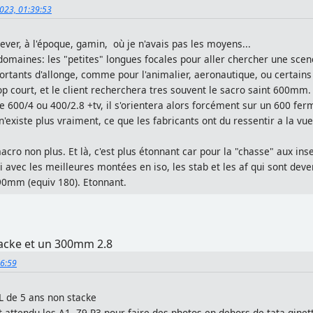
023, 01:39:53
ever, à l'époque, gamin, où je n'avais pas les moyens...
2 domaines: les "petites" longues focales pour aller chercher une sce
ortants d'allonge, comme pour l'animalier, aeronautique, ou certains
rop court, et le client recherchera tres souvent le sacro saint 600mm.
yle 600/4 ou 400/2.8 +tv, il s'orientera alors forcément sur un 600 fer
existe plus vraiment, ce que les fabricants ont du ressentir a la vue 
cro non plus. Et là, c'est plus étonnant car pour la "chasse" aux in
i avec les meilleures montées en iso, les stab et les af qui sont dev
90mm (equiv 180). Etonnant.
tacke et un 300mm 2.8
56:59
L de 5 ans non stacke
t attendu les A1, Z9 R3 pour faire des photos en dehors de tata ginet