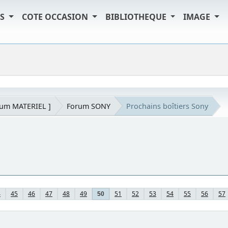
TS
COTE OCCASION
BIBLIOTHEQUE
IMAGE
rum MATERIEL ]
Forum SONY
Prochains boîtiers Sony
4
45
46
47
48
49
51
52
53
54
55
56
57
50