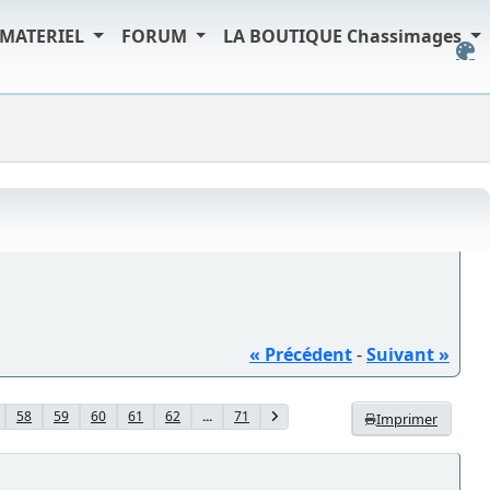
MATERIEL
FORUM
LA BOUTIQUE Chassimages
« Précédent
-
Suivant »
58
59
60
61
62
...
71
Imprimer