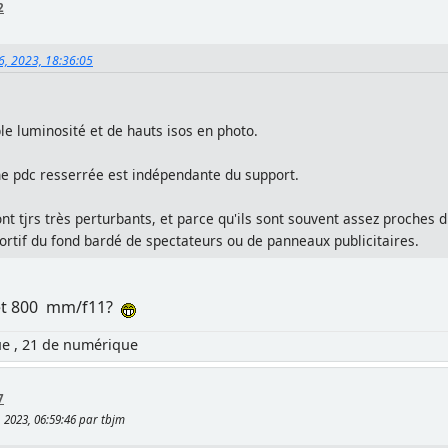
2
6, 2023, 18:36:05
le luminosité et de hauts isos en photo.
ne pdc resserrée est indépendante du support.
nt tjrs très perturbants, et parce qu'ils sont souvent assez proches
portif du fond bardé de spectateurs ou de panneaux publicitaires.
 et 800 mm/f11?
ue , 21 de numérique
7
 2023, 06:59:46 par tbjm