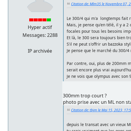
Citation de: Mlm35 le Novembre 07, 2
Le 300/4 qui m'a longtemps fait r
Mais, je pense qu'en télé, il y a 
Hyper actif
focales pour tous les besoins imp
Messages: 2288
Et là, le 300 sera toujours bien t
S'il ne peut s'offrir un bazzoka st
Je pense que le marché du 300/4 n'
IP archivée
Par contre, oui, plus de 200mm ma
serait encore plus vrai aujourd'hu
Je ne vois que olympus avec son 
300mm trop court ?
photo prise avec un ML non s
Citation de: tbjm le Mai 15, 2023, 17:
depuis le transat avec un vieux M
tu crois vraiment que les gens on