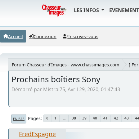
LES INFOS
EVENEMEN
Accueil
Connexion
Inscrivez-vous
Forum Chasseur d'Images - www.chassimages.com
[ Fo
Prochains boîtiers Sony
Démarré par Mistral75, Avril 29, 2020, 01:47:43
Pages
1
...
38
39
40
41
42
43
4
EN BAS
FredEspagne