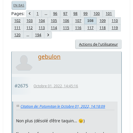
EN BAS
Pages
1
...
96
97
98
99
100
101
102
103
104
105
106
107
109
110
108
111
112
113
114
115
116
117
118
119
120
...
194
Actions de l'utilisateur
gebulon
#2675
Octobre 01, 2022, 14:45:16
Citation de: Potomitan le Octobre 01, 2022, 14:18:09
Non plus (désolé d'être taquin... 😉)