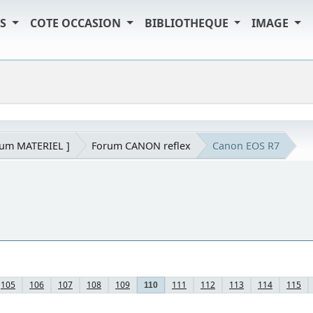
TS
COTE OCCASION
BIBLIOTHEQUE
IMAGE
rum MATERIEL ]
Forum CANON reflex
Canon EOS R7
105
106
107
108
109
111
112
113
114
115
110