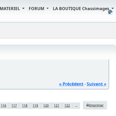
MATERIEL
FORUM
LA BOUTIQUE Chassimages
« Précédent
-
Suivant »
Imprimer
116
117
118
119
120
121
122
...