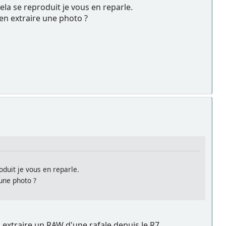
ela se reproduit je vous en reparle.
'en extraire une photo ?
oduit je vous en reparle.
 une photo ?
extraire un RAW d'une rafale depuis le R7