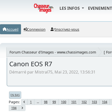
LES INFOS
EVENEMEN
Accueil
Connexion
Inscrivez-vous
Forum Chasseur d'Images - www.chassimages.com
[ Fo
Canon EOS R7
Démarré par Mistral75, Mai 23, 2022, 13:56:31
EN BAS
Pages
1
...
98
99
100
101
102
103
104
194