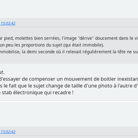
, 15:02:42
ur pied, molettes bien serrées, l'image "dérive" doucement dans le 
 un peu les proportions du sujet (qui était immobile).
'immobilise, la demi seconde où il relevait régulièrement la tête ne suf
ut.
in d'essayer de compenser un mouvement de boitier inexistant. 
s le fait que le sujet change de taille d'une photo à l'autre
e stab électronique qui recadre !
, 15:02:42