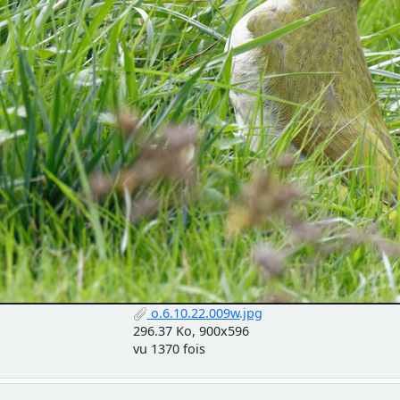
o.6.10.22.009w.jpg
296.37 Ko, 900x596
vu 1370 fois