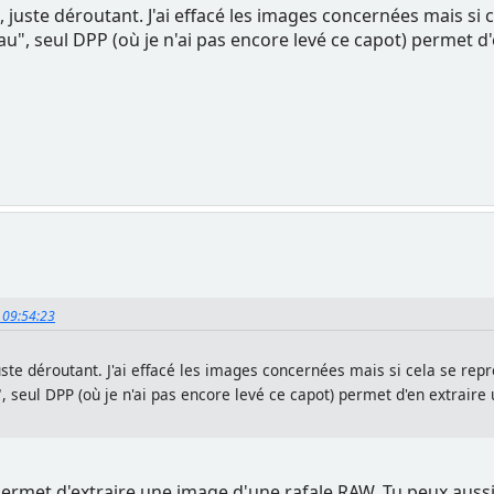
 juste déroutant. J'ai effacé les images concernées mais si c
au", seul DPP (où je n'ai pas encore levé ce capot) permet d
, 09:54:23
ste déroutant. J'ai effacé les images concernées mais si cela se repr
, seul DPP (où je n'ai pas encore levé ce capot) permet d'en extraire
rmet d'extraire une image d'une rafale RAW. Tu peux aussi 