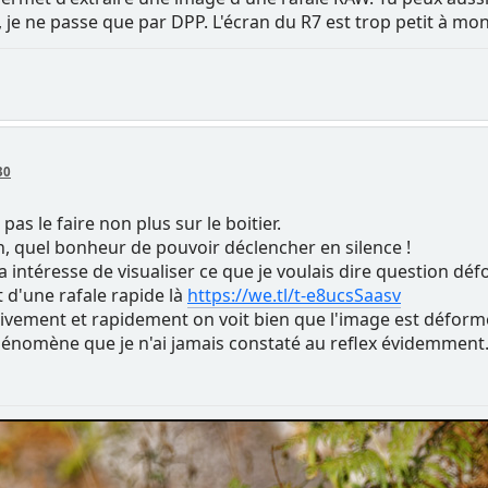
je ne passe que par DPP. L'écran du R7 est trop petit à mon 
30
as le faire non plus sur le boitier.
n, quel bonheur de pouvoir déclencher en silence !
a intéresse de visualiser ce que je voulais dire question dé
 d'une rafale rapide là
https://we.tl/t-e8ucsSaasv
tivement et rapidement on voit bien que l'image est déformé
phénomène que je n'ai jamais constaté au reflex évidemment.