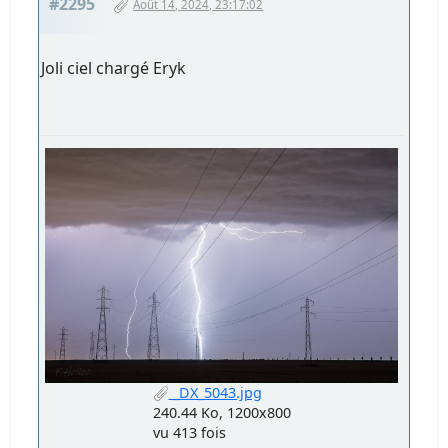
#2295
Août 14, 2024, 23:17:02
Joli ciel chargé Eryk
_DX_5043.jpg
240.44 Ko, 1200x800
vu 413 fois