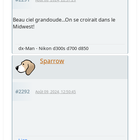
Beau ciel grandoude...On se croirait dans le
Midwest!
dx-Man - Nikon d300s d700 d850
Sparrow
#2292
Août 09, 2024, 12:50:45