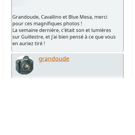
Grandoude, Cavallino et Blue Mesa, merci
pour ces magnifiques photos !
La semaine dernière, c'était son et lumières
sur Guillestre, et j'ai bien pensé à ce que vous
en auriez tiré !
grandoude
#2298
Août 19, 2024, 21:59:24
Merci Jean Paul et Midship.
J'aurai bien aimé être là, sachant que j'ai rien
eu (ou si peu) depuis mi-Juin.
Obligé de faire les fonds de tiroirs