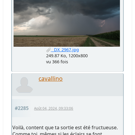
_DX_2967.jpg
249.87 Ko, 1200x800
vu 366 fois
cavallino
#2285
Août 04, 2024, 09:33:06
Voilà, content que ta sortie est été fructueuse.
Comme toi, mêmes si les éclairs se font