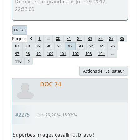
Démarré par grandoude, Juin 29, 2017,
22:33:00
EN BAS
Pages
1
...
80
81
82
83
84
85
86
87
88
89
90
91
93
94
95
96
92
97
98
99
100
101
102
103
104
...
110
Actions de l'utilisateur
DOC 74
#2275
Juillet 26, 2024, 15:02:34
Superbes images cavallino, bravo !