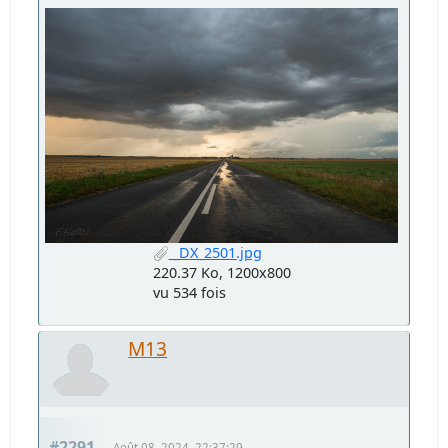
_DX_2501.jpg
220.37 Ko, 1200x800
vu 534 fois
M13
#2291
Août 08, 2024, 22:37:29