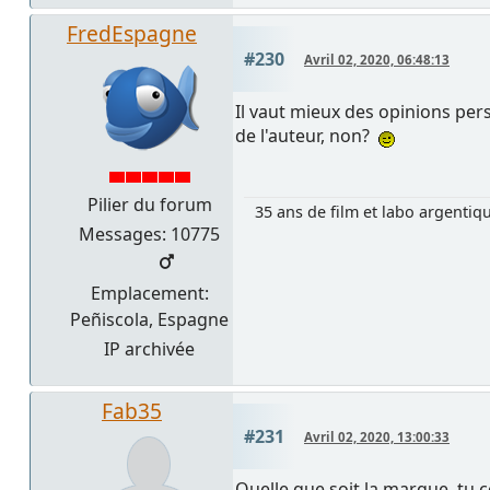
FredEspagne
#230
Avril 02, 2020, 06:48:13
Il vaut mieux des opinions per
de l'auteur, non?
Pilier du forum
35 ans de film et labo argentiq
Messages: 10775
Emplacement:
Peñiscola, Espagne
IP archivée
Fab35
#231
Avril 02, 2020, 13:00:33
Quelle que soit la marque, tu