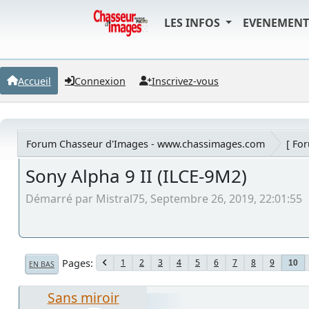
LES INFOS
EVENEMEN
Accueil
Connexion
Inscrivez-vous
Forum Chasseur d'Images - www.chassimages.com
[ Fo
Sony Alpha 9 II (ILCE-9M2)
Démarré par Mistral75, Septembre 26, 2019, 22:01:55
Pages
1
2
3
4
5
6
7
8
9
10
EN BAS
Sans miroir