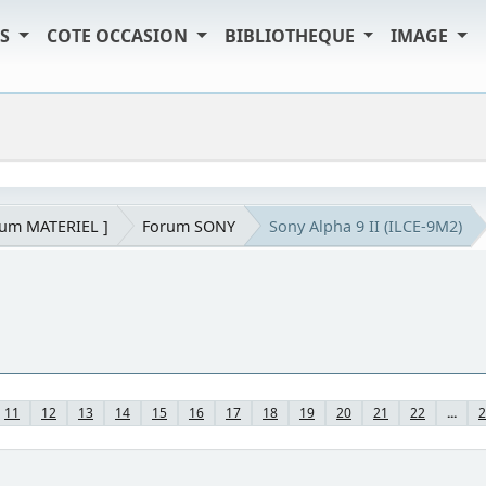
TS
COTE OCCASION
BIBLIOTHEQUE
IMAGE
rum MATERIEL ]
Forum SONY
Sony Alpha 9 II (ILCE-9M2)
11
12
13
14
15
16
17
18
19
20
21
22
...
2