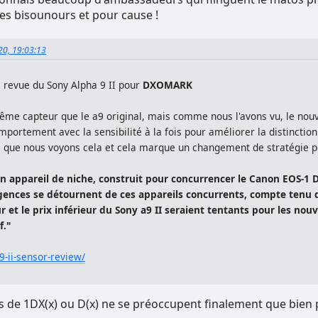
es bisounours et pour cause !
020, 19:03:13
 revue du Sony Alpha 9 II pour
DXOMARK
 même capteur que le a9 original, mais comme nous l'avons vu, le no
portement avec la sensibilité à la fois pour améliorer la distincti
is que nous voyons cela et cela marque un changement de stratégie p
n appareil de niche, construit pour concurrencer le Canon EOS-1 D
nces se détournent de ces appareils concurrents, compte tenu de 
 et le prix inférieur du Sony a9 II seraient tentants pour les no
f."
-ii-sensor-review/
 de 1DX(x) ou D(x) ne se préoccupent finalement que bien p