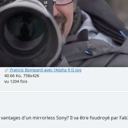
Francis Bompard avec l'Alpha 9 II.jpg
40.66 Ko, 758x426
vu 1204 fois
 vantages d'un mirrorless Sony? Il va être foudroyé par Fa