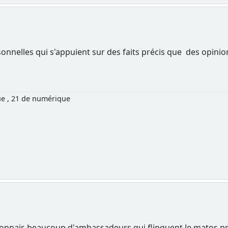
sonnelles qui s'appuient sur des faits précis que des opini
ue , 21 de numérique
 connais beaucoup d'ambassadeurs qui flinguent le matos pr