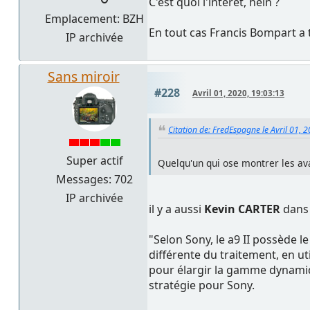
C'est quoi l'intérêt, hein ?
Emplacement: BZH
En tout cas Francis Bompart a 
IP archivée
Sans miroir
#228
Avril 01, 2020, 19:03:13
Citation de: FredEspagne le Avril 01, 
Super actif
Quelqu'un qui ose montrer les av
Messages: 702
IP archivée
il y a aussi
Kevin CARTER
dans 
"Selon Sony, le a9 II possède
différente du traitement, en ut
pour élargir la gamme dynamiq
stratégie pour Sony.