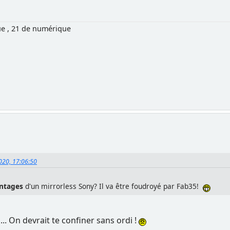
ue , 21 de numérique
2020, 17:06:50
antages
d'un mirrorless Sony? Il va être foudroyé par Fab35!
... On devrait te confiner sans ordi !