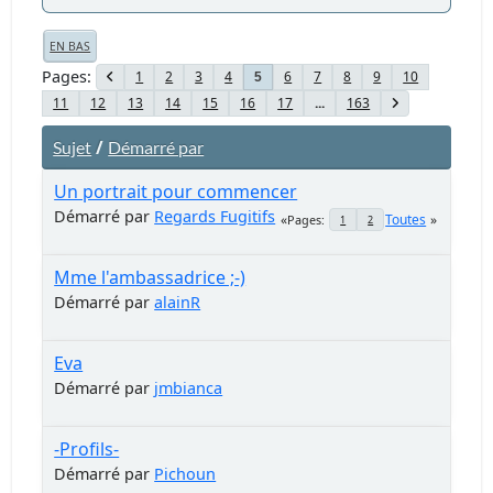
EN BAS
Pages
1
2
3
4
6
7
8
9
10
5
11
12
13
14
15
16
17
...
163
/
Sujet
Démarré par
Un portrait pour commencer
Démarré par
Regards Fugitifs
Toutes
Pages
1
2
Mme l'ambassadrice ;-)
Démarré par
alainR
Eva
Démarré par
jmbianca
-Profils-
Démarré par
Pichoun