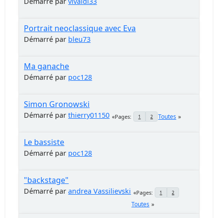
Démarré par
vivaldi33
Portrait neoclassique avec Eva
Démarré par
bleu73
Ma ganache
Démarré par
poc128
Simon Gronowski
Démarré par
thierry01150
Toutes
Pages
1
2
Le bassiste
Démarré par
poc128
"backstage"
Démarré par
andrea Vassilievski
Pages
1
2
Toutes