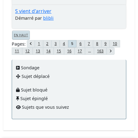
S vient d'arriver
Démarré par
blibli
EN HAUT
Pages
1
2
3
4
6
7
8
9
10
5
11
12
13
14
15
16
17
...
163
Sondage
Sujet déplacé
Sujet bloqué
Sujet épinglé
Sujets que vous suivez