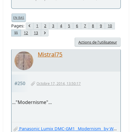
EN BAS
Pages
1
2
3
4
5
6
7
8
9
10
12
13
11
Actions de l'utilisateur
Mistral75
#250
Octobre 17, 2014, 13:50:17
..."Modernisme"...
Panasonic Lumix DMC-GM1 _Modernism_ by Welter Oberfell.jpg