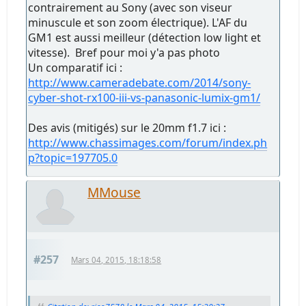
contrairement au Sony (avec son viseur
minuscule et son zoom électrique). L'AF du
GM1 est aussi meilleur (détection low light et
vitesse). Bref pour moi y'a pas photo
Un comparatif ici :
http://www.cameradebate.com/2014/sony-
cyber-shot-rx100-iii-vs-panasonic-lumix-gm1/
Des avis (mitigés) sur le 20mm f1.7 ici :
http://www.chassimages.com/forum/index.ph
p?topic=197705.0
MMouse
#257
Mars 04, 2015, 18:18:58