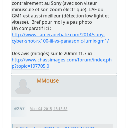
contrairement au Sony (avec son viseur
minuscule et son zoom électrique). L'AF du
GM1 est aussi meilleur (détection low light et
vitesse). Bref pour moi y'a pas photo
Un comparatif ici :
http://www.cameradebate.com/2014/sony-
cyber-shot-rx100-iii-vs-panasonic-lumix-gm1/
Des avis (mitigés) sur le 20mm f1.7 ici :
http://www.chassimages.com/forum/index.ph
p?topic=197705.0
MMouse
#257
Mars 04, 2015, 18:18:58