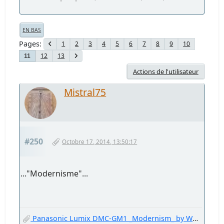
EN BAS
Pages
1
2
3
4
5
6
7
8
9
10
12
13
11
Actions de l'utilisateur
Mistral75
#250
Octobre 17, 2014, 13:50:17
..."Modernisme"...
Panasonic Lumix DMC-GM1 _Modernism_ by Welter Oberfell.jpg