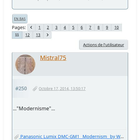
EN BAS
Pages
1
2
3
4
5
6
7
8
9
10
12
13
11
Actions de l'utilisateur
Mistral75
#250
Octobre 17, 2014, 13:50:17
..."Modernisme"...
Panasonic Lumix DMC-GM1 _Modernism_ by Welter Oberfell.jpg