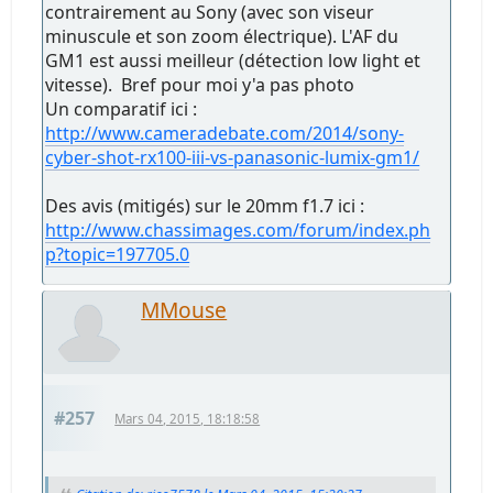
contrairement au Sony (avec son viseur
minuscule et son zoom électrique). L'AF du
GM1 est aussi meilleur (détection low light et
vitesse). Bref pour moi y'a pas photo
Un comparatif ici :
http://www.cameradebate.com/2014/sony-
cyber-shot-rx100-iii-vs-panasonic-lumix-gm1/
Des avis (mitigés) sur le 20mm f1.7 ici :
http://www.chassimages.com/forum/index.ph
p?topic=197705.0
MMouse
#257
Mars 04, 2015, 18:18:58