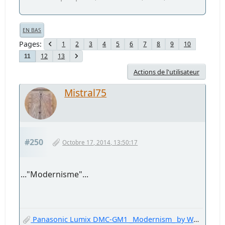
EN BAS
Pages
1
2
3
4
5
6
7
8
9
10
12
13
11
Actions de l'utilisateur
Mistral75
#250
Octobre 17, 2014, 13:50:17
..."Modernisme"...
Panasonic Lumix DMC-GM1 _Modernism_ by Welter Oberfell.jpg