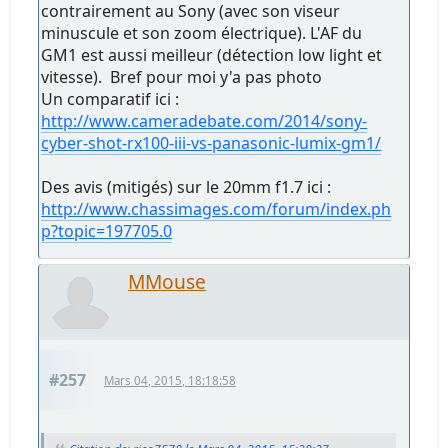
contrairement au Sony (avec son viseur
minuscule et son zoom électrique). L'AF du
GM1 est aussi meilleur (détection low light et
vitesse). Bref pour moi y'a pas photo
Un comparatif ici :
http://www.cameradebate.com/2014/sony-
cyber-shot-rx100-iii-vs-panasonic-lumix-gm1/
Des avis (mitigés) sur le 20mm f1.7 ici :
http://www.chassimages.com/forum/index.ph
p?topic=197705.0
MMouse
#257
Mars 04, 2015, 18:18:58