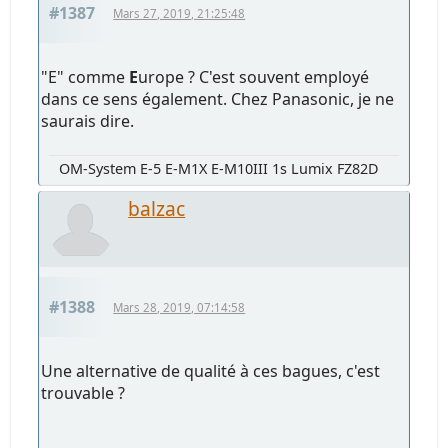
#1387
Mars 27, 2019, 21:25:48
"E" comme
E
urope ? C'est souvent employé
dans ce sens également. Chez Panasonic, je ne
saurais dire.
OM-System E-5 E-M1X E-M10III 1s Lumix FZ82D
balzac
#1388
Mars 28, 2019, 07:14:58
Une alternative de qualité à ces bagues, c'est
trouvable ?