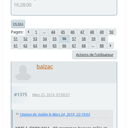
16:28:00
EN BAS
Pages
1
...
44
45
46
47
48
49
50
51
52
53
54
55
57
58
59
60
56
61
62
63
64
65
66
67
68
...
88
Actions de l'utilisateur
balzac
#1375
Mars 25, 2019, 07:00:57
Citation de: Goblin le Mars 24, 2019, 22:19:03