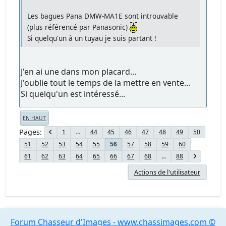
Les bagues Pana DMW-MA1E sont introuvable
(plus référencé par Panasonic)
Si quelqu'un à un tuyau je suis partant !
J'en ai une dans mon placard...
J'oublie tout le temps de la mettre en vente...
Si quelqu'un est intéressé...
EN HAUT
Pages
1
...
44
45
46
47
48
49
50
51
52
53
54
55
57
58
59
60
56
61
62
63
64
65
66
67
68
...
88
Actions de l'utilisateur
Forum Chasseur d'Images - www.chassimages.com ©