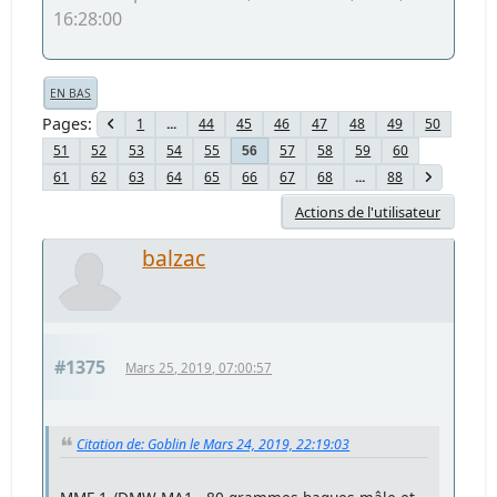
16:28:00
EN BAS
Pages
1
...
44
45
46
47
48
49
50
51
52
53
54
55
57
58
59
60
56
61
62
63
64
65
66
67
68
...
88
Actions de l'utilisateur
balzac
#1375
Mars 25, 2019, 07:00:57
Citation de: Goblin le Mars 24, 2019, 22:19:03