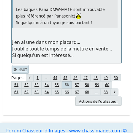
Les bagues Pana DMW-MA1E sont introuvable
(plus référencé par Panasonic)
Si quelqu'un à un tuyau je suis partant !
J'en ai une dans mon placard...
J'oublie tout le temps de la mettre en vente...
Si quelqu'un est intéressé...
EN HAUT
Pages
1
...
44
45
46
47
48
49
50
51
52
53
54
55
57
58
59
60
56
61
62
63
64
65
66
67
68
...
88
Actions de l'utilisateur
Forum Chasseur d'Images - www.chassimages.com ©