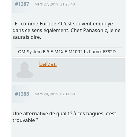
#1387
Mars 27, 2019, 21:25:48
"E" comme
E
urope ? C'est souvent employé
dans ce sens également. Chez Panasonic, je ne
saurais dire.
OM-System E-5 E-M1X E-M10III 1s Lumix FZ82D
balzac
#1388
Mars 28, 2019, 07:14:58
Une alternative de qualité à ces bagues, c'est
trouvable ?