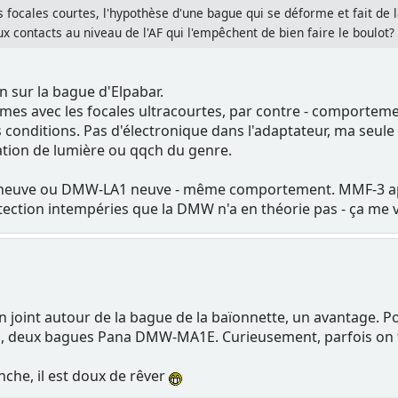
es focales courtes, l'hypothèse d'une bague qui se déforme et fait de l
x contacts au niveau de l'AF qui l'empêchent de bien faire le boulot?
 sur la bague d'Elpabar.
es avec les focales ultracourtes, par contre - comportement
conditions. Pas d'électronique dans l'adaptateur, ma seul
ration de lumière ou qqch du genre.
3 neuve ou DMW-LA1 neuve - même comportement. MMF-3 apr
otection intempéries que la DMW n'a en théorie pas - ça me 
 un joint autour de la bague de la baïonnette, un avantage. 
il, deux bagues Pana DMW-MA1E. Curieusement, parfois on 
nche, il est doux de rêver