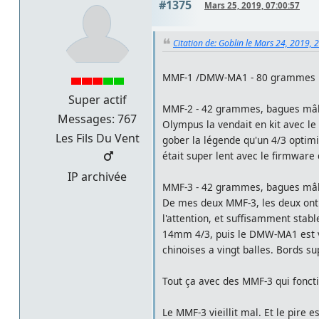
#1375
Mars 25, 2019, 07:00:57
Citation de: Goblin le Mars 24, 2019, 
MMF-1 /DMW-MA1 - 80 grammes ba
Super actif
MMF-2 - 42 grammes, bagues mâle
Messages: 767
Olympus la vendait en kit avec le
Les Fils Du Vent
gober la légende qu'un 4/3 optimis
était super lent avec le firmware d
IP archivée
MMF-3 - 42 grammes, bagues mâle 
De mes deux MMF-3, les deux ont 
l'attention, et suffisamment stabl
14mm 4/3, puis le DMW-MA1 est v
chinoises a vingt balles. Bords s
Tout ça avec des MMF-3 qui foncti
Le MMF-3 vieillit mal. Et le pire e