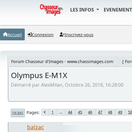
LES INFOS
EVENEMEN
Accueil
Connexion
Inscrivez-vous
Forum Chasseur d'Images - www.chassimages.com
[ Fo
Olympus E-M1X
Démarré par AlexMilan, Octobre 26, 2018, 16:28:00
Pages
1
...
44
45
46
47
48
49
5
EN BAS
balzac