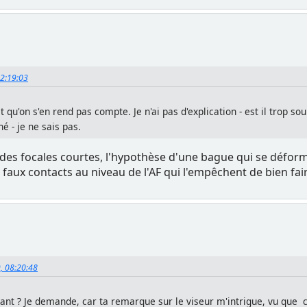
22:19:03
st qu'on s'en rend pas compte. Je n'ai pas d'explication - est il trop s
é - je ne sais pas.
c des focales courtes, l'hypothèse d'une bague qui se déforme
faux contacts au niveau de l'AF qui l'empêchent de bien fair
9, 08:20:48
avant ? Je demande, car ta remarque sur le viseur m'intrigue, vu que 