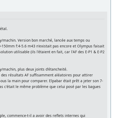
étal.
ly/machin. Version bon marché, lancée aux temps ou
40-150mm f:4-5.6 m43 n'existait pas encore et Olympus faisait
on utilisable (ils l'étaient en fait, car l'AF des E-P1 & E-P2
machin, plus deux joints d'étancheité.
des résultats AF suffisamment aléatoires pour attirer
sous la main pour comparer. Elpabar était prêt a jeter son 7-
s c'était le même problème que celui posé par les bagues
ouple, commence-t-il a avoir des reflets internes qui