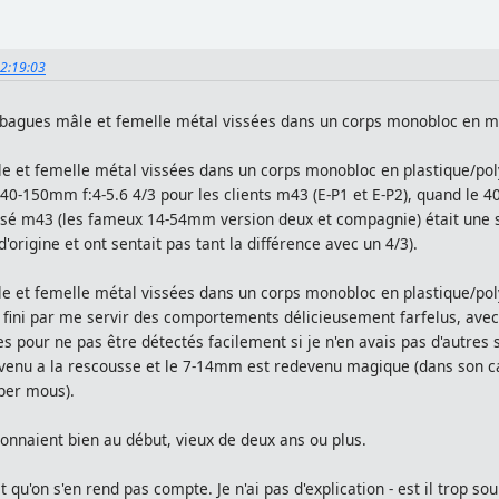
22:19:03
gues mâle et femelle métal vissées dans un corps monobloc en m
 et femelle métal vissées dans un corps monobloc en plastique/po
 40-150mm f:4-5.6 4/3 pour les clients m43 (E-P1 et E-P2), quand le 
é m43 (les fameux 14-54mm version deux et compagnie) était une soluti
'origine et ont sentait pas tant la différence avec un 4/3).
et femelle métal vissées dans un corps monobloc en plastique/poly/
fini par me servir des comportements délicieusement farfelus, avec 
es pour ne pas être détectés facilement si je n'en avais pas d'autres 
enu a la rescousse et le 7-14mm est redevenu magique (dans son ca
uper mous).
onnaient bien au début, vieux de deux ans ou plus.
st qu'on s'en rend pas compte. Je n'ai pas d'explication - est il trop s