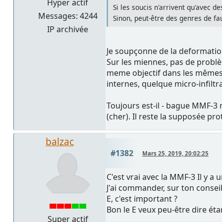
Hyper actif
Si les soucis n'arrivent qu'avec d
Messages: 4244
Sinon, peut-être des genres de fau
IP archivée
Je soupçonne de la deformation
Sur les miennes, pas de problèm
meme objectif dans les mêmes 
internes, quelque micro-infilt
Toujours est-il - bague MMF-
(cher). Il reste la supposée pr
balzac
#1382
Mars 25, 2019, 20:02:25
C'est vrai avec la MMF-3 Il y a
J'ai commander, sur ton conse
E, c'est important ?
Bon le E veux peu-être dire éta
Super actif