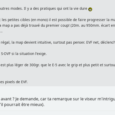
autres modes. Il y a des pratiques qui ont la vie dure
ec les petites cibles (en mono) il est possible de faire progresser la 
 la map a pas déjà trouvé du premier coup! (20m. au 950mm. écart en
..
n régal, la map devient intuitive, surtout pas penser. EVF net, décle
S-OVF si la situation l'exige.
st plus léger de 300gr. que le E-5 avec le grip et plus petit et surto
les pixels de EVF.
/3 avant ? Je demande, car ta remarque sur le viseur m'intri
il pourrait être mieux).