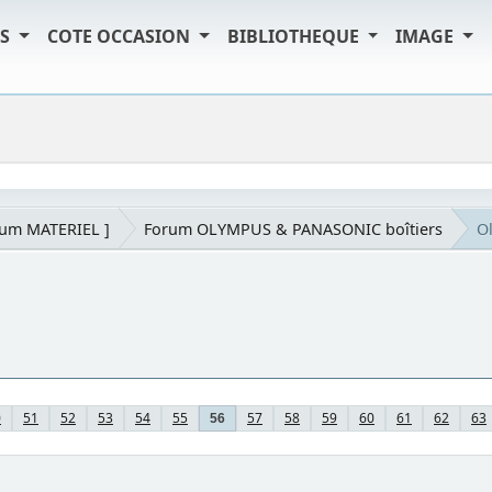
TS
COTE OCCASION
BIBLIOTHEQUE
IMAGE
rum MATERIEL ]
Forum OLYMPUS & PANASONIC boîtiers
O
0
51
52
53
54
55
57
58
59
60
61
62
63
56