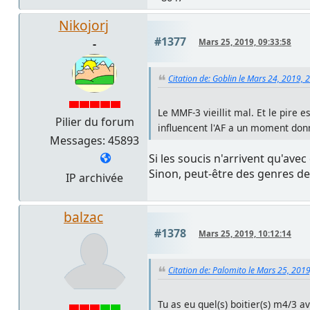
Nikojorj
#1377
-
Mars 25, 2019, 09:33:58
Citation de: Goblin le Mars 24, 2019, 
Le MMF-3 vieillit mal. Et le pire e
Pilier du forum
influencent l'AF a un moment donn
Messages: 45893
Si les soucis n'arrivent qu'ave
Sinon, peut-être des genres de 
IP archivée
balzac
#1378
Mars 25, 2019, 10:12:14
Citation de: Palomito le Mars 25, 201
Tu as eu quel(s) boitier(s) m4/3 