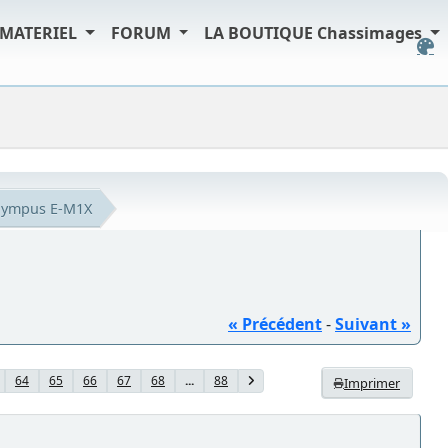
MATERIEL
FORUM
LA BOUTIQUE Chassimages
lympus E-M1X
« Précédent
-
Suivant »
64
65
66
67
68
...
88
Imprimer