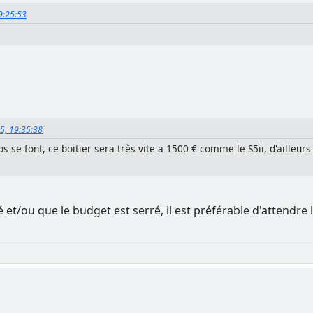
19:25:53
25, 19:35:38
s se font, ce boitier sera très vite a 1500 € comme le S5ii, d'ailleurs 
 et/ou que le budget est serré, il est préférable d'attendr