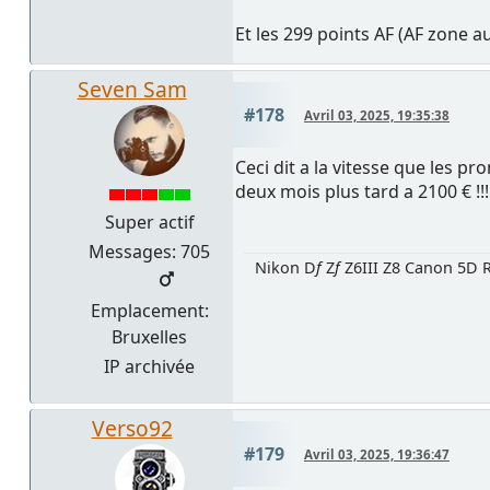
Et les 299 points AF (AF zone au
Seven Sam
#178
Avril 03, 2025, 19:35:38
Ceci dit a la vitesse que les pro
deux mois plus tard a 2100 € !!!
Super actif
Messages: 705
Nikon D
f
Z
f
Z6III Z8 Canon 5D R
Emplacement:
Bruxelles
IP archivée
Verso92
#179
Avril 03, 2025, 19:36:47