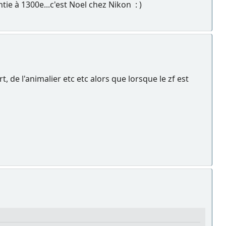
e à 1300e...c'est Noel chez Nikon : )
, de l'animalier etc etc alors que lorsque le zf est