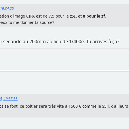
, 19:34:25
isation d'image CIPA est de 7,5 pour le z5II et
8 pour le zf
.
peux tu me donner ta source?
emi-seconde au 200mm au lieu de 1/400e. Tu arrives à ça?
25, 19:35:38
s se font, ce boitier sera très vite a 1500 € comme le S5ii, d'ailleurs 