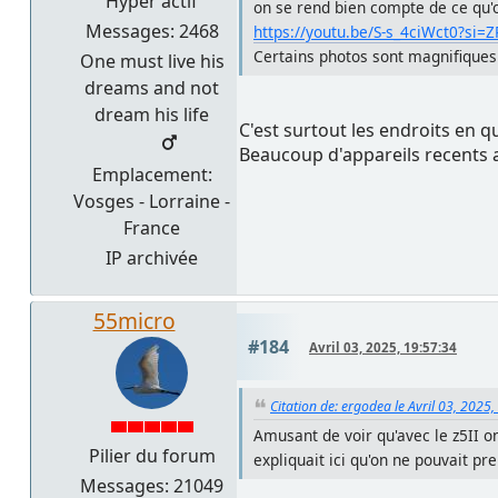
Hyper actif
on se rend bien compte de ce qu'o
Messages: 2468
https://youtu.be/S-s_4ciWct0?s
Certains photos sont magnifiques
One must live his
dreams and not
dream his life
C'est surtout les endroits en q
Beaucoup d'appareils recents 
Emplacement:
Vosges - Lorraine -
France
IP archivée
55micro
#184
Avril 03, 2025, 19:57:34
Citation de: ergodea le Avril 03, 2025
Amusant de voir qu'avec le z5II on
Pilier du forum
expliquait ici qu'on ne pouvait pr
Messages: 21049