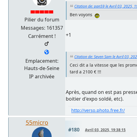
Citation de: pan59 le Avril 03, 2025, 
Ben voyons
Pilier du forum
Messages: 161357
+1
Carrément !
Citation de: Seven Sam le Avril 03, 20
Emplacement:
Ceci dit a la vitesse que les promo
Hauts-de-Seine
tard a 2100 € !!!
IP archivée
Après, quand on est pas pressé
boitier d'expo soldé, etc).
http://verso.photo.free.fr/
55micro
#180
Avril 03, 2025, 19:38:15