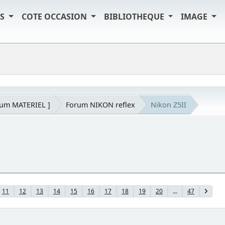
TS
COTE OCCASION
BIBLIOTHEQUE
IMAGE
rum MATERIEL ]
Forum NIKON reflex
Nikon Z5II
11
12
13
14
15
16
17
18
19
20
...
47