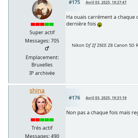
#175
Avril 03, 2025, 19:27:47
Ha ouais carrément a chaque c
dernière fois
Super actif
Messages: 705
Nikon D
f
Z
f
Z6III Z8 Canon 5D R
Emplacement:
Bruxelles
IP archivée
shina
#176
Avril 03, 2025, 19:31:19
Non pas a chaque fois mais 
Très actif
Messages: 490