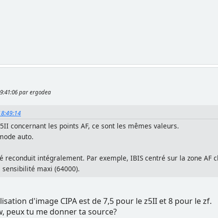
 19:41:06 par ergodea
 18:49:14
5II concernant les points AF, ce sont les mêmes valeurs.
 mode auto.
té reconduit intégralement. Par exemple, IBIS centré sur la zone AF c
ensibilité maxi (64000).
ilisation d'image CIPA est de 7,5 pour le z5II et 8 pour le zf.
w, peux tu me donner ta source?