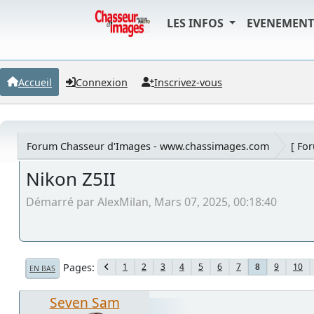
LES INFOS
EVENEMEN
Accueil
Connexion
Inscrivez-vous
Forum Chasseur d'Images - www.chassimages.com
[ Fo
Nikon Z5II
Démarré par AlexMilan, Mars 07, 2025, 00:18:40
Pages
1
2
3
4
5
6
7
9
10
8
EN BAS
Seven Sam