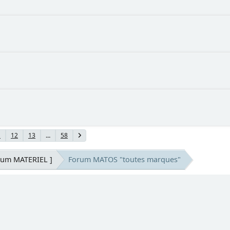
1
12
13
...
58
rum MATERIEL ]
Forum MATOS "toutes marques"