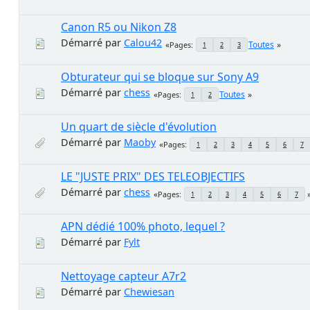
Canon R5 ou Nikon Z8
Démarré par
Calou42
Toutes
Pages
1
2
3
Obturateur qui se bloque sur Sony A9
Démarré par
chess
Toutes
Pages
1
2
Un quart de siècle d'évolution
Démarré par
Maoby
Pages
1
2
3
4
5
6
7
LE "JUSTE PRIX" DES TELEOBJECTIFS
Démarré par
chess
Pages
1
2
3
4
5
6
7
APN dédié 100% photo, lequel ?
Démarré par
Fylt
Nettoyage capteur A7r2
Démarré par
Chewiesan