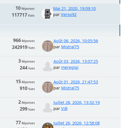
10
Mai 21, 2020, 19:09:10
Réponses
117717
par
Verso92
Vues
966
Août 06, 2026, 10:05:56
Réponses
242919
par
Mistral75
Vues
3
Août 03, 2026, 13:07:25
Réponses
244
par
meregigi
Vues
15
Août 01, 2026, 21:47:53
Réponses
910
par
Mistral75
Vues
2
Juillet 28, 2026, 13:32:19
Réponses
299
par
ViB
Vues
77
Juillet 26, 2026, 12:58:08
Réponses