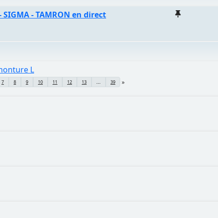
 SIGMA - TAMRON en direct
 monture L
7
8
9
10
11
12
13
...
39