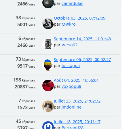
2466
par
canardulac
Vues
38
Octobre 03, 2025, 07:12:09
Réponses
5001
par
M@kro
Vues
6
Septembre 14, 2025, 11:01:48
Réponses
2466
par
Verso92
Vues
73
Septembre 06, 2025, 00:02:57
Réponses
9517
par
luistappa
Vues
198
Août 04, 2025, 16:56:01
Réponses
20887
par
voxpopuli
Vues
7
Juillet 23, 2025, 21:02:32
Réponses
1572
par
jmdonline
Vues
45
Juillet 18, 2025, 20:11:17
Réponses
5797
par
Bertrand28
Vues