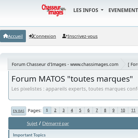
LES INFOS
EVENEMEN
Accueil
Connexion
Inscrivez-vous
Forum Chasseur d'Images - www.chassimages.com
[ Fo
Forum MATOS "toutes marques"
Les pixelistes : appareils experts, toutes marques co
Pages
2
3
4
5
6
7
8
9
10
11
1
EN BAS
/
Sujet
Démarré par
Important Topics