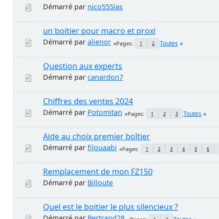
Démarré par
nico555las
un boitier pour macro et proxi
Démarré par
alienor
Toutes
Pages
1
2
Question aux experts
Démarré par
canardon7
Chiffres des ventes 2024
Démarré par
Potomitan
Toutes
Pages
1
2
3
Aide au choix premier boîtier
Démarré par
filouaabi
Pages
1
2
3
4
5
6
Remplacement de mon FZ150
Démarré par
Billoute
Quel est le boitier le plus silencieux ?
Démarré par
Bertrand28