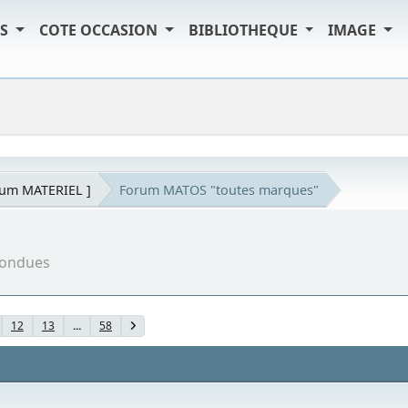
TS
COTE OCCASION
BIBLIOTHEQUE
IMAGE
rum MATERIEL ]
Forum MATOS "toutes marques"
nfondues
12
13
...
58