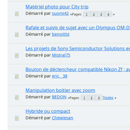
Matériel photo pour City trip
Démarré par
suomi42
Pages
1
2
3
4
Rafale et suivis de sujet avec un Olympus OM-D
Démarré par
benoitlst
Les projets de Sony Semiconductor Solutions en
Démarré par
Mistral75
Bouton de déclencheur compatible Nikon Zf ; av
Démarré par
eric__38
Manipulation boitier avec zoom
Démarré par
BEDON
Toutes
Pages
1
2
3
Hybride ou compact
Démarré par
Chewiesan