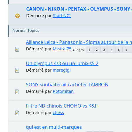
CANON - NIKON - PENTAX - OLYMPUS - SONY -
Démarré par
Staff NCI
Normal Topics
Alliance Leica - Panasonic - Sigma autour de la
Démarré par
Mistral75
Pages
1
2
3
4
5
6
Un olympus 4/3 ou un lumix s5 2
Démarré par
meregigi
SONY souhaiterait racheter TAMRON
Démarré par
Potomitan
Filtre ND chinois CHOHO vs K&F
Démarré par
chess
qui est en multi-marques