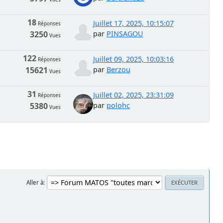
18
Juillet 17, 2025, 10:15:07
Réponses
3250
par
PINSAGOU
Vues
122
Juillet 09, 2025, 10:03:16
Réponses
15621
par
Berzou
Vues
31
Juillet 02, 2025, 23:31:09
Réponses
5380
par
polohc
Vues
Aller à