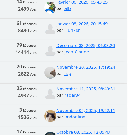
14
Février 06, 2026, 05:43:25
Réponses
2499
par
alb
Vues
61
Janvier 08, 2026, 20:15:49
Réponses
8490
par
Hun7er
Vues
79
Décembre 08, 2025, 06:03:20
Réponses
14414
par
Jean-Claude
Vues
20
Novembre 20, 2025, 17:19:24
Réponses
2622
par
rsp
Vues
25
Novembre 11, 2025, 08:49:31
Réponses
4937
par
radar34
Vues
3
Novembre 04, 2025, 19:22:11
Réponses
1526
par
jmdonline
Vues
17
Octobre 03, 2025, 12:05:47
Réponses