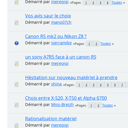
Démarré par
meregigi
Toutes
Pages
1
2
3
4
Vos avis saur le choix
Démarré par
mano07ch
Canon R5 mk2 ou Nikon Z8 ?
Démarré par
sierramike
Toutes
Pages
1
2
un sony A7R5 face à un canon R5
Démarré par
meregigi
Hésitation sur nouveau matériel à prendre
Démarré par
shina
Pages
1
2
3
4
5
6
7
Choix entre X-S20, X-T50 et Alpha 6700
Démarré par
Miss-Breizh
Toutes
Pages
1
2
Rationalisation matériel
Démarré par
meregigi