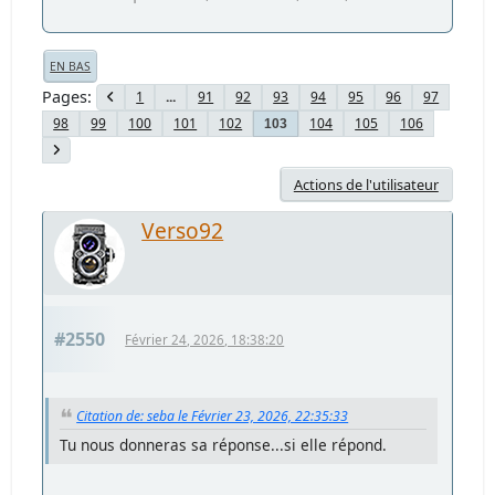
EN BAS
Pages
1
...
91
92
93
94
95
96
97
98
99
100
101
102
104
105
106
103
Actions de l'utilisateur
Verso92
#2550
Février 24, 2026, 18:38:20
Citation de: seba le Février 23, 2026, 22:35:33
Tu nous donneras sa réponse...si elle répond.