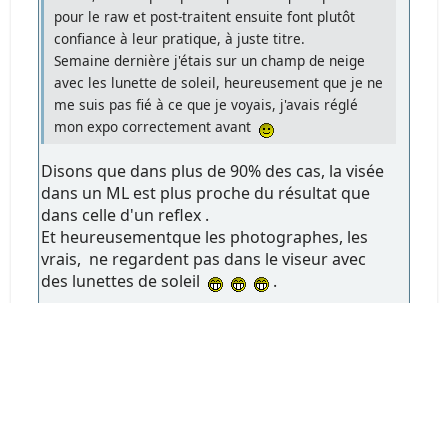
pour le raw et post-traitent ensuite font plutôt
confiance à leur pratique, à juste titre.
Semaine dernière j'étais sur un champ de neige
avec les lunette de soleil, heureusement que je ne
me suis pas fié à ce que je voyais, j'avais réglé
mon expo correctement avant
Disons que dans plus de 90% des cas, la visée
dans un ML est plus proche du résultat que
dans celle d'un reflex .
Et heureusementque les photographes, les
vrais, ne regardent pas dans le viseur avec
des lunettes de soleil
.
Matérialiser l'immatériel
EN HAUT
Pages
1
...
91
92
93
94
95
96
97
98
99
100
101
102
104
105
106
103