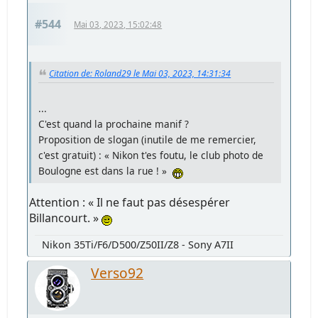
#544
Mai 03, 2023, 15:02:48
Citation de: Roland29 le Mai 03, 2023, 14:31:34
...
C'est quand la prochaine manif ?
Proposition de slogan (inutile de me remercier,
c'est gratuit) : « Nikon t'es foutu, le club photo de
Boulogne est dans la rue ! »
Attention : « Il ne faut pas désespérer
Billancourt. »
Nikon 35Ti/F6/D500/Z50II/Z8 - Sony A7II
Verso92