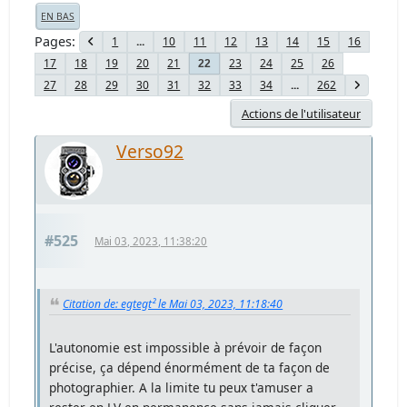
EN BAS
Pages
1
...
10
11
12
13
14
15
16
17
18
19
20
21
23
24
25
26
22
27
28
29
30
31
32
33
34
...
262
Actions de l'utilisateur
Verso92
#525
Mai 03, 2023, 11:38:20
Citation de: egtegt² le Mai 03, 2023, 11:18:40
L'autonomie est impossible à prévoir de façon
précise, ça dépend énormément de ta façon de
photographier. A la limite tu peux t'amuser a