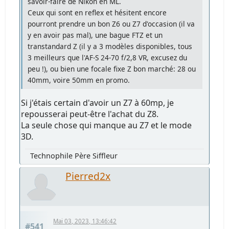
savoir-faire de Nikon en ML.
Ceux qui sont en reflex et hésitent encore
pourront prendre un bon Z6 ou Z7 d'occasion (il va
y en avoir pas mal), une bague FTZ et un
transtandard Z (il y a 3 modèles disponibles, tous
3 meilleurs que l'AF-S 24-70 f/2,8 VR, excusez du
peu !), ou bien une focale fixe Z bon marché: 28 ou
40mm, voire 50mm en promo.
Si j'étais certain d'avoir un Z7 à 60mp, je
repousserai peut-être l'achat du Z8.
La seule chose qui manque au Z7 et le mode
3D.
Technophile Père Siffleur
Pierred2x
Mai 03, 2023, 13:46:42
#541