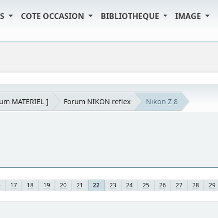
TS
COTE OCCASION
BIBLIOTHEQUE
IMAGE
rum MATERIEL ]
Forum NIKON reflex
Nikon Z 8
6
17
18
19
20
21
23
24
25
26
27
28
29
22