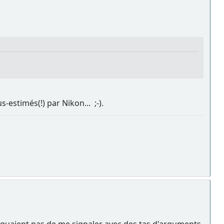
-estimés(!) par Nikon... ;-).
anquaient pas de me signaler avec des tas d'arguments