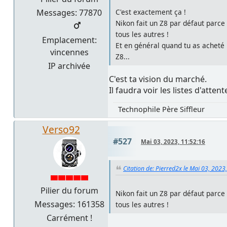
Messages: 77870
C'est exactement ça !
Nikon fait un Z8 par défaut parce 
tous les autres !
Emplacement:
Et en général quand tu as acheté u
vincennes
Z8...
IP archivée
C'est ta vision du marché.
Il faudra voir les listes d'atten
Technophile Père Siffleur
Verso92
#527
Mai 03, 2023, 11:52:16
Citation de: Pierred2x le Mai 03, 2023
Pilier du forum
Nikon fait un Z8 par défaut parce 
Messages: 161358
tous les autres !
Carrément !