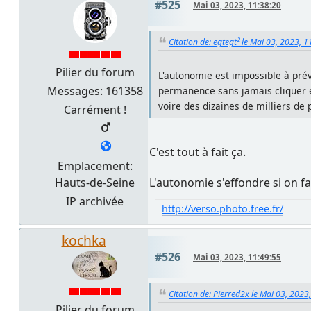
#525
Mai 03, 2023, 11:38:20
Citation de: egtegt² le Mai 03, 2023, 
Pilier du forum
L'autonomie est impossible à prév
Messages: 161358
permanence sans jamais cliquer et
voire des dizaines de milliers de
Carrément !
C'est tout à fait ça.
Emplacement:
Hauts-de-Seine
L'autonomie s'effondre si on fai
IP archivée
http://verso.photo.free.fr/
kochka
#526
Mai 03, 2023, 11:49:55
Citation de: Pierred2x le Mai 03, 2023
Pilier du forum