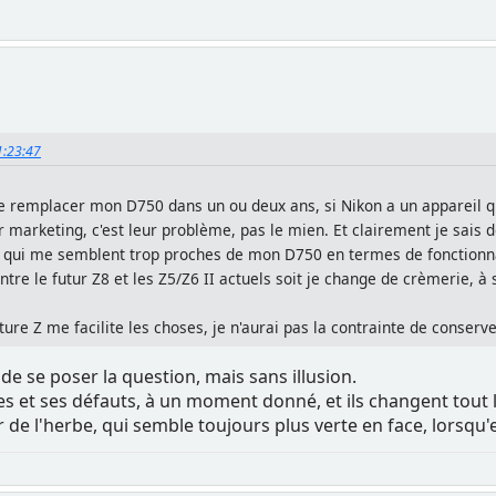
11:23:47
e remplacer mon D750 dans un ou deux ans, si Nikon a un appareil qui
eur marketing, c'est leur problème, pas le mien. Et clairement je sais 
6 qui me semblent trop proches de mon D750 en termes de fonctionnali
ntre le futur Z8 et les Z5/Z6 II actuels soit je change de crèmerie, 
ture Z me facilite les choses, je n'aurai pas la contrainte de conser
e se poser la question, mais sans illusion.
 et ses défauts, à un moment donné, et ils changent tout 
 de l'herbe, qui semble toujours plus verte en face, lorsqu'el