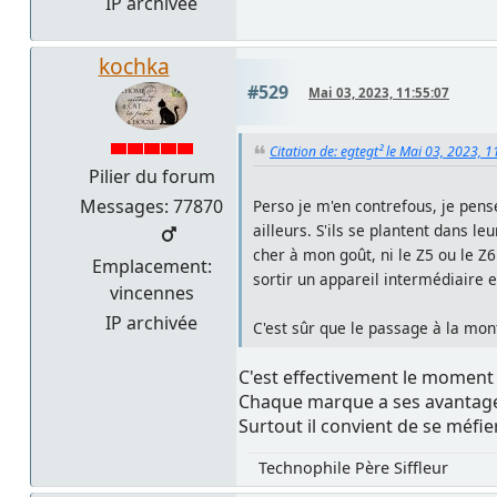
IP archivée
kochka
#529
Mai 03, 2023, 11:55:07
Citation de: egtegt² le Mai 03, 2023, 
Pilier du forum
Messages: 77870
Perso je m'en contrefous, je pens
ailleurs. S'ils se plantent dans l
cher à mon goût, ni le Z5 ou le Z
Emplacement:
sortir un appareil intermédiaire e
vincennes
IP archivée
C'est sûr que le passage à la mon
C'est effectivement le moment d
Chaque marque a ses avantages
Surtout il convient de se méfier
Technophile Père Siffleur