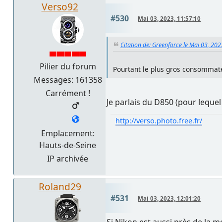
Verso92
#530
Mai 03, 2023, 11:57:10
Citation de: Greenforce le Mai 03, 202
Pilier du forum
Pourtant le plus gros consommateur
Messages: 161358
Carrément !
Je parlais du D850 (pour lequel 
http://verso.photo.free.fr/
Emplacement:
Hauts-de-Seine
IP archivée
Roland29
#531
Mai 03, 2023, 12:01:20
Si Nikon est aussi près de la 