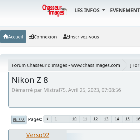
LES INFOS
EVENEMEN
Accueil
Connexion
Inscrivez-vous
Forum Chasseur d'Images - www.chassimages.com
[ Fo
Nikon Z 8
Démarré par Mistral75, Avril 25, 2023, 07:08:56
Pages
1
...
10
11
12
13
14
15
1
EN BAS
Verso92