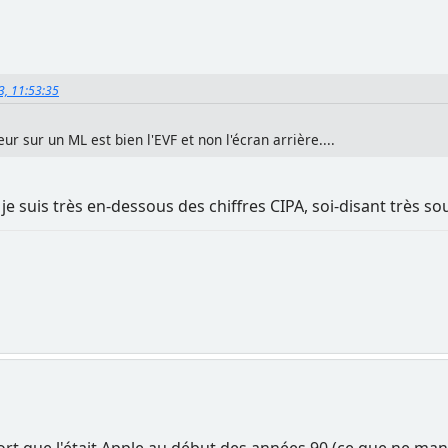
3, 11:53:35
 sur un ML est bien l'EVF et non l'écran arrière....
je suis très en-dessous des chiffres CIPA, soi-disant très sous
mort que l'était Apple au début des années 90 (ce que ne m