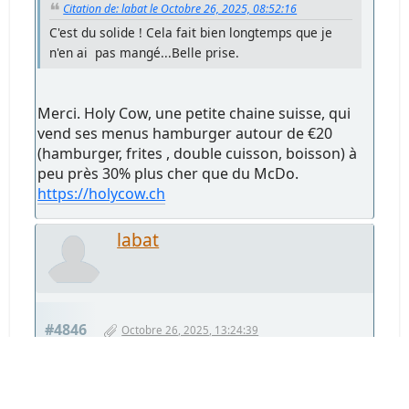
Citation de: labat le Octobre 26, 2025, 08:52:16
C'est du solide ! Cela fait bien longtemps que je
n'en ai pas mangé...Belle prise.
Merci. Holy Cow, une petite chaine suisse, qui
vend ses menus hamburger autour de €20
(hamburger, frites , double cuisson, boisson) à
peu près 30% plus cher que du McDo.
https://holycow.ch
labat
#4846
Octobre 26, 2025, 13:24:39
Puisque il nous faut quitter un peu la
rue...faisons le en bons termes et dans