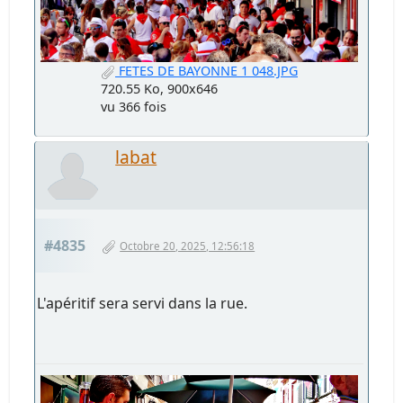
FETES DE BAYONNE 1 048.JPG
720.55 Ko, 900x646
vu 366 fois
labat
#4835
Octobre 20, 2025, 12:56:18
L'apéritif sera servi dans la rue.