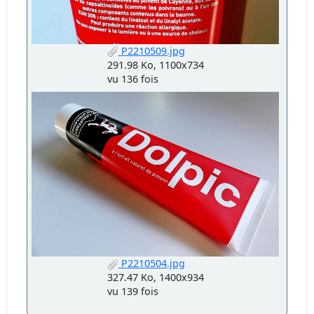
P2210509.jpg
291.98 Ko, 1100x734
vu 136 fois
P2210504.jpg
327.47 Ko, 1400x934
vu 139 fois