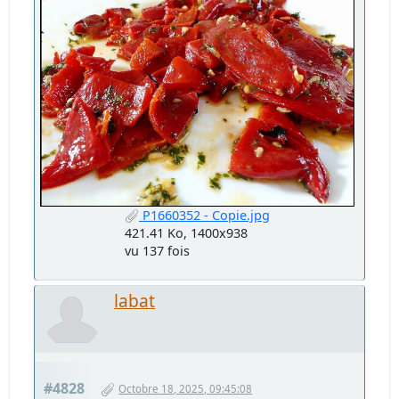
P1660352 - Copie.jpg
421.41 Ko, 1400x938
vu 137 fois
labat
#4828
Octobre 18, 2025, 09:45:08