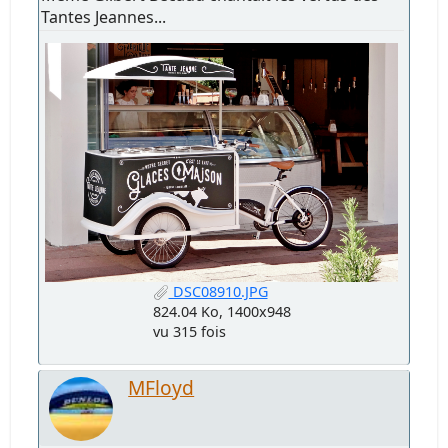
Tantes Jeannes...
DSC08910.JPG
824.04 Ko, 1400x948
vu 315 fois
MFloyd