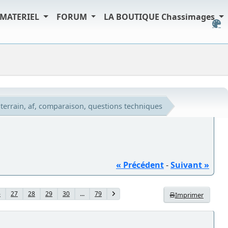
MATERIEL
FORUM
LA BOUTIQUE Chassimages
e terrain, af, comparaison, questions techniques
« Précédent
-
Suivant »
6
27
28
29
30
...
79
Imprimer