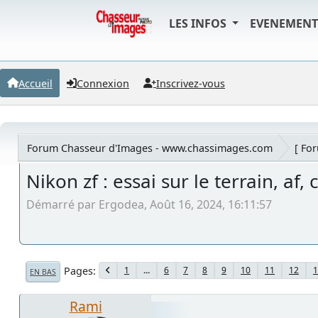
LES INFOS
EVENEMEN
Accueil
Connexion
Inscrivez-vous
Forum Chasseur d'Images - www.chassimages.com
[ Fo
Nikon zf : essai sur le terrain, a
Démarré par Ergodea, Août 16, 2024, 16:11:57
Pages
1
...
6
7
8
9
10
11
12
1
EN BAS
Rami