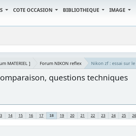
TS
COTE OCCASION
BIBLIOTHEQUE
IMAGE
rum MATERIEL ]
Forum NIKON reflex
Nikon zf : essai sur l
f, comparaison, questions techniques
3
14
15
16
17
19
20
21
22
23
24
25
2
18