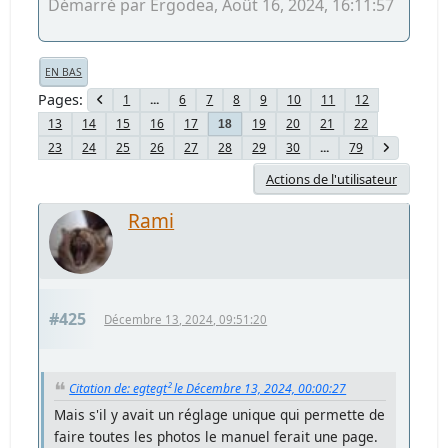
Démarré par Ergodea, Août 16, 2024, 16:11:57
EN BAS
Pages
1
...
6
7
8
9
10
11
12
13
14
15
16
17
19
20
21
22
18
23
24
25
26
27
28
29
30
...
79
Actions de l'utilisateur
Rami
#425
Décembre 13, 2024, 09:51:20
Citation de: egtegt² le Décembre 13, 2024, 00:00:27
Mais s'il y avait un réglage unique qui permette de
faire toutes les photos le manuel ferait une page.